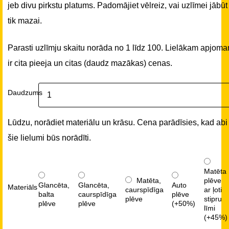
jeb divu pirkstu platums. Padomājiet vēlreiz, vai uzlīmei jābūt
tik mazai.
Parasti uzlīmju skaitu norāda no 1 līdz 100. Lielākam apjom
ir cita pieeja un citas (daudz mazākas) cenas.
Daudzums
Lūdzu, norādiet materiālu un krāsu. Cena parādīsies, kad abi
šie lielumi būs norādīti.
Matēta
Matēta,
plēve
Glancēta,
Glancēta,
Auto
Materiāls
caurspīdīga
ar ļoti
balta
caurspīdīga
plēve
plēve
stipru
plēve
plēve
(+50%)
līmi
(+45%)