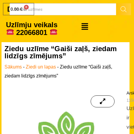
Druku.lv
0.00
€
Uzlīmju veikals
22066801
Ziedu uzlīme “Gaiši zaļš, ziedam
lidzīgs zīmējums”
Sākums
-
Ziedi un lapas
-
Ziedu uzlīme “Gaiši zaļš,
ziedam lidzīgs zīmējums”
Arti
115
Uz
ir
vie