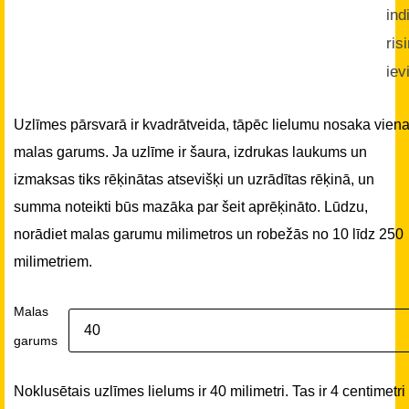
ind
ris
iev
Uzlīmes pārsvarā ir kvadrātveida, tāpēc lielumu nosaka vien
malas garums. Ja uzlīme ir šaura, izdrukas laukums un
izmaksas tiks rēķinātas atsevišķi un uzrādītas rēķinā, un
summa noteikti būs mazāka par šeit aprēķināto. Lūdzu,
norādiet malas garumu milimetros un robežās no 10 līdz 250
milimetriem.
Malas
garums
Noklusētais uzlīmes lielums ir 40 milimetri. Tas ir 4 centimetri