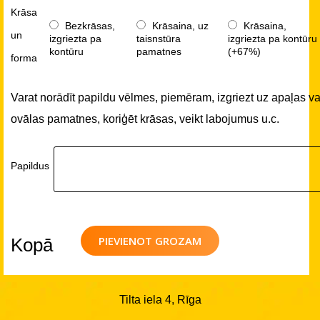
Krāsa
Bezkrāsas,
Krāsaina, uz
Krāsaina,
un
izgriezta pa
taisnstūra
izgriezta pa kontūru
kontūru
pamatnes
(+67%)
forma
Varat norādīt papildu vēlmes, piemēram, izgriezt uz apaļas va
ovālas pamatnes, koriģēt krāsas, veikt labojumus u.c.
Papildus
PIEVIENOT GROZAM
Kopā
Tilta iela 4, Rīga