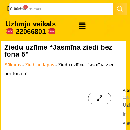
Druku.lv
0.00
€
Uzlīmju veikals
22066801
Ziedu uzlīme “Jasmīna ziedi bez
fona 5”
Sākums
-
Ziedi un lapas
-
Ziedu uzlīme “Jasmīna ziedi
bez fona 5”
Arti
115
Uz
ir
vie