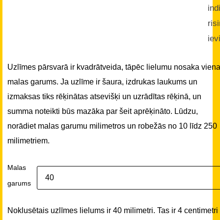
ind
ris
iev
Uzlīmes pārsvarā ir kvadrātveida, tāpēc lielumu nosaka vien
malas garums. Ja uzlīme ir šaura, izdrukas laukums un
izmaksas tiks rēķinātas atsevišķi un uzrādītas rēķinā, un
summa noteikti būs mazāka par šeit aprēķināto. Lūdzu,
norādiet malas garumu milimetros un robežās no 10 līdz 250
milimetriem.
Malas
garums
Noklusētais uzlīmes lielums ir 40 milimetri. Tas ir 4 centimetri