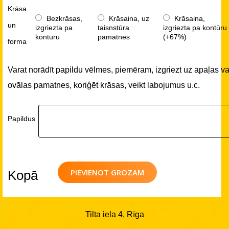
Krāsa
Bezkrāsas,
Krāsaina, uz
Krāsaina,
un
izgriezta pa
taisnstūra
izgriezta pa kontūru
kontūru
pamatnes
(+67%)
forma
Varat norādīt papildu vēlmes, piemēram, izgriezt uz apaļas va
ovālas pamatnes, koriģēt krāsas, veikt labojumus u.c.
Papildus
PIEVIENOT GROZAM
Kopā
Tilta iela 4, Rīga