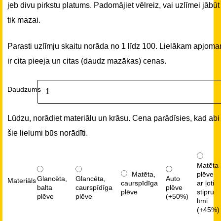
jeb divu pirkstu platums. Padomājiet vēlreiz, vai uzlīmei jābūt
tik mazai.
Parasti uzlīmju skaitu norāda no 1 līdz 100. Lielākam apjom
ir cita pieeja un citas (daudz mazākas) cenas.
Daudzums
Lūdzu, norādiet materiālu un krāsu. Cena parādīsies, kad abi
šie lielumi būs norādīti.
Matēta
Matēta,
plēve
Glancēta,
Glancēta,
Auto
Materiāls
caurspīdīga
ar ļoti
balta
caurspīdīga
plēve
plēve
stipru
plēve
plēve
(+50%)
līmi
(+45%)