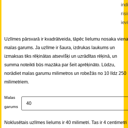
ind
ris
iev
Uzlīmes pārsvarā ir kvadrātveida, tāpēc lielumu nosaka vien
malas garums. Ja uzlīme ir šaura, izdrukas laukums un
izmaksas tiks rēķinātas atsevišķi un uzrādītas rēķinā, un
summa noteikti būs mazāka par šeit aprēķināto. Lūdzu,
norādiet malas garumu milimetros un robežās no 10 līdz 250
milimetriem.
Malas
garums
Noklusētais uzlīmes lielums ir 40 milimetri. Tas ir 4 centimetri