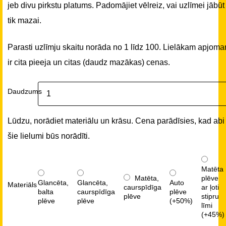
jeb divu pirkstu platums. Padomājiet vēlreiz, vai uzlīmei jābūt
tik mazai.
Parasti uzlīmju skaitu norāda no 1 līdz 100. Lielākam apjom
ir cita pieeja un citas (daudz mazākas) cenas.
Daudzums
Lūdzu, norādiet materiālu un krāsu. Cena parādīsies, kad abi
šie lielumi būs norādīti.
Matēta
Matēta,
plēve
Glancēta,
Glancēta,
Auto
Materiāls
caurspīdīga
ar ļoti
balta
caurspīdīga
plēve
plēve
stipru
plēve
plēve
(+50%)
līmi
(+45%)