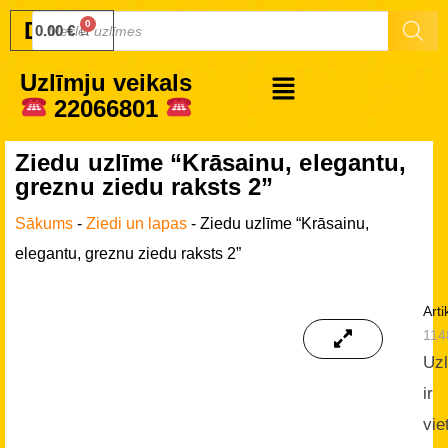
Druku.lv
0.00
€
Uzlīmju veikals
22066801
Ziedu uzlīme “Krāsainu, elegantu,
greznu ziedu raksts 2”
Sākums
-
Ziedi un lapas
-
Ziedu uzlīme “Krāsainu,
elegantu, greznu ziedu raksts 2”
Arti
114
Uz
ir
vie