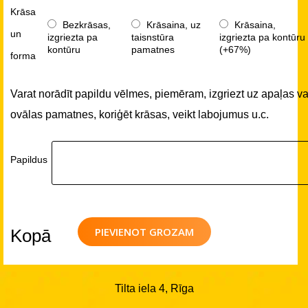
Krāsa
Bezkrāsas,
Krāsaina, uz
Krāsaina,
un
izgriezta pa
taisnstūra
izgriezta pa kontūru
kontūru
pamatnes
(+67%)
forma
Varat norādīt papildu vēlmes, piemēram, izgriezt uz apaļas va
ovālas pamatnes, koriģēt krāsas, veikt labojumus u.c.
Papildus
PIEVIENOT GROZAM
Kopā
Tilta iela 4, Rīga