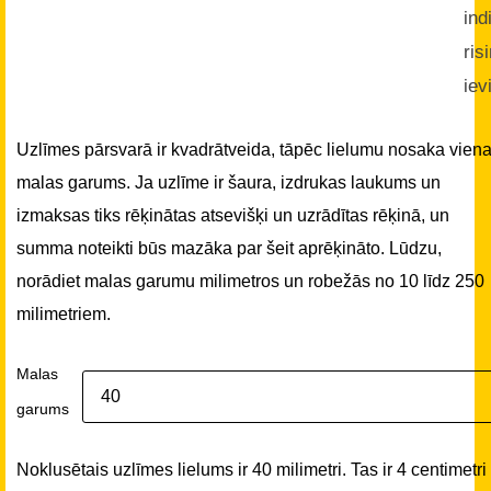
ind
ris
iev
Uzlīmes pārsvarā ir kvadrātveida, tāpēc lielumu nosaka vien
malas garums. Ja uzlīme ir šaura, izdrukas laukums un
izmaksas tiks rēķinātas atsevišķi un uzrādītas rēķinā, un
summa noteikti būs mazāka par šeit aprēķināto. Lūdzu,
norādiet malas garumu milimetros un robežās no 10 līdz 250
milimetriem.
Malas
garums
Noklusētais uzlīmes lielums ir 40 milimetri. Tas ir 4 centimetri