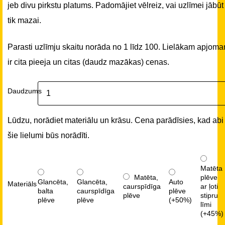
jeb divu pirkstu platums. Padomājiet vēlreiz, vai uzlīmei jābūt
tik mazai.
Parasti uzlīmju skaitu norāda no 1 līdz 100. Lielākam apjom
ir cita pieeja un citas (daudz mazākas) cenas.
Daudzums
Lūdzu, norādiet materiālu un krāsu. Cena parādīsies, kad abi
šie lielumi būs norādīti.
Matēta
Matēta,
plēve
Glancēta,
Glancēta,
Auto
Materiāls
caurspīdīga
ar ļoti
balta
caurspīdīga
plēve
plēve
stipru
plēve
plēve
(+50%)
līmi
(+45%)