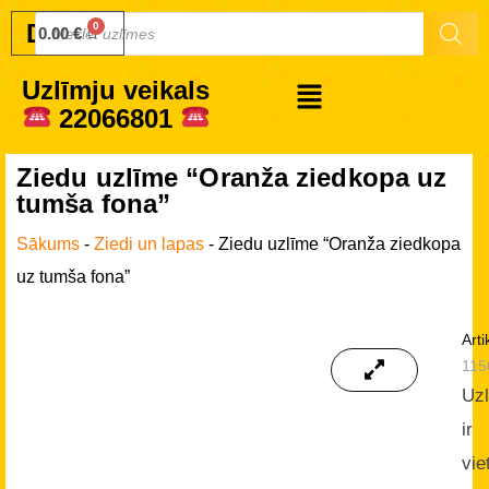
Druku.lv
0.00
€
Uzlīmju veikals
22066801
Ziedu uzlīme “Oranža ziedkopa uz
tumša fona”
Sākums
-
Ziedi un lapas
-
Ziedu uzlīme “Oranža ziedkopa
uz tumša fona”
Arti
115
Uz
ir
vie