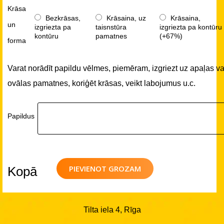
Krāsa
Bezkrāsas,
Krāsaina, uz
Krāsaina,
un
izgriezta pa
taisnstūra
izgriezta pa kontūru
kontūru
pamatnes
(+67%)
forma
Varat norādīt papildu vēlmes, piemēram, izgriezt uz apaļas va
ovālas pamatnes, koriģēt krāsas, veikt labojumus u.c.
Papildus
PIEVIENOT GROZAM
Kopā
Tilta iela 4, Rīga