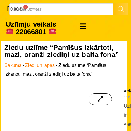
Druku.lv
0.00
€
Uzlīmju veikals
22066801
Ziedu uzlīme “Pamīšus izkārtoti,
mazi, oranži ziediņi uz balta fona”
Sākums
-
Ziedi un lapas
-
Ziedu uzlīme “Pamīšus
izkārtoti, mazi, oranži ziediņi uz balta fona”
Arti
115
Uz
ir
vie