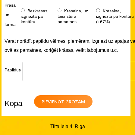
Krāsa
Bezkrāsas,
Krāsaina, uz
Krāsaina,
un
izgriezta pa
taisnstūra
izgriezta pa kontūru
kontūru
pamatnes
(+67%)
forma
Varat norādīt papildu vēlmes, piemēram, izgriezt uz apaļas va
ovālas pamatnes, koriģēt krāsas, veikt labojumus u.c.
Papildus
PIEVIENOT GROZAM
Kopā
Tilta iela 4, Rīga