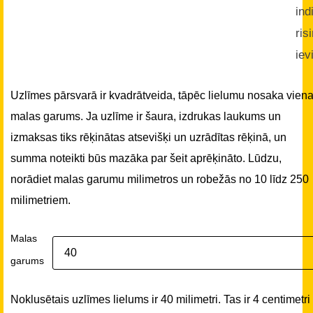
ind
ris
iev
Uzlīmes pārsvarā ir kvadrātveida, tāpēc lielumu nosaka vien
malas garums. Ja uzlīme ir šaura, izdrukas laukums un
izmaksas tiks rēķinātas atsevišķi un uzrādītas rēķinā, un
summa noteikti būs mazāka par šeit aprēķināto. Lūdzu,
norādiet malas garumu milimetros un robežās no 10 līdz 250
milimetriem.
Malas
garums
Noklusētais uzlīmes lielums ir 40 milimetri. Tas ir 4 centimetri