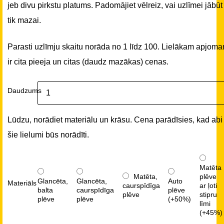
jeb divu pirkstu platums. Padomājiet vēlreiz, vai uzlīmei jābūt
tik mazai.
Parasti uzlīmju skaitu norāda no 1 līdz 100. Lielākam apjom
ir cita pieeja un citas (daudz mazākas) cenas.
Daudzums
Lūdzu, norādiet materiālu un krāsu. Cena parādīsies, kad abi
šie lielumi būs norādīti.
Matēta
Matēta,
plēve
Glancēta,
Glancēta,
Auto
Materiāls
caurspīdīga
ar ļoti
balta
caurspīdīga
plēve
plēve
stipru
plēve
plēve
(+50%)
līmi
(+45%)