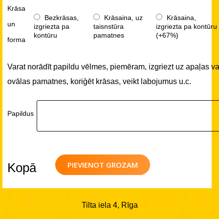
Krāsa
Bezkrāsas,
Krāsaina, uz
Krāsaina,
un
izgriezta pa
taisnstūra
izgriezta pa kontūru
kontūru
pamatnes
(+67%)
forma
Varat norādīt papildu vēlmes, piemēram, izgriezt uz apaļas va
ovālas pamatnes, koriģēt krāsas, veikt labojumus u.c.
Papildus
PIEVIENOT GROZAM
Kopā
Tilta iela 4, Rīga