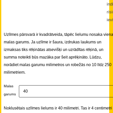
ind
ris
iev
Uzlīmes pārsvarā ir kvadrātveida, tāpēc lielumu nosaka vien
malas garums. Ja uzlīme ir šaura, izdrukas laukums un
izmaksas tiks rēķinātas atsevišķi un uzrādītas rēķinā, un
summa noteikti būs mazāka par šeit aprēķināto. Lūdzu,
norādiet malas garumu milimetros un robežās no 10 līdz 250
milimetriem.
Malas
garums
Noklusētais uzlīmes lielums ir 40 milimetri. Tas ir 4 centimetri