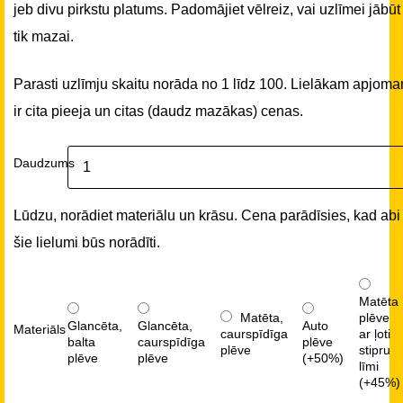
jeb divu pirkstu platums. Padomājiet vēlreiz, vai uzlīmei jābūt
tik mazai.
Parasti uzlīmju skaitu norāda no 1 līdz 100. Lielākam apjom
ir cita pieeja un citas (daudz mazākas) cenas.
Daudzums
Lūdzu, norādiet materiālu un krāsu. Cena parādīsies, kad abi
šie lielumi būs norādīti.
Matēta
Matēta,
plēve
Glancēta,
Glancēta,
Auto
Materiāls
caurspīdīga
ar ļoti
balta
caurspīdīga
plēve
plēve
stipru
plēve
plēve
(+50%)
līmi
(+45%)