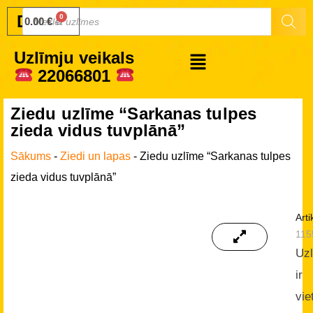
Druku.lv
0.00
€
Uzlīmju veikals
22066801
Ziedu uzlīme “Sarkanas tulpes
zieda vidus tuvplānā”
Sākums
-
Ziedi un lapas
-
Ziedu uzlīme “Sarkanas tulpes
zieda vidus tuvplānā”
Arti
115
Uz
ir
vie