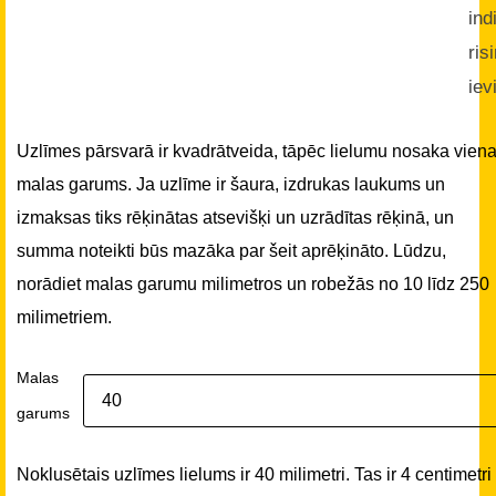
ind
ris
iev
Uzlīmes pārsvarā ir kvadrātveida, tāpēc lielumu nosaka vien
malas garums. Ja uzlīme ir šaura, izdrukas laukums un
izmaksas tiks rēķinātas atsevišķi un uzrādītas rēķinā, un
summa noteikti būs mazāka par šeit aprēķināto. Lūdzu,
norādiet malas garumu milimetros un robežās no 10 līdz 250
milimetriem.
Malas
garums
Noklusētais uzlīmes lielums ir 40 milimetri. Tas ir 4 centimetri