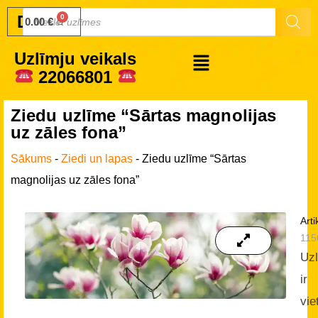
Druku.lv
0.00
€
Uzlīmju veikals
22066801
Ziedu uzlīme “Sārtas magnolijas
uz zāles fona”
Sākums
-
Ziedi un lapas
-
Ziedu uzlīme “Sārtas
magnolijas uz zāles fona”
Arti
115
Uz
ir
vie