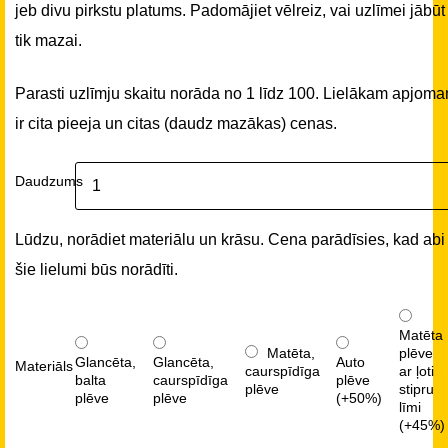
jeb divu pirkstu platums. Padomājiet vēlreiz, vai uzlīmei jābūt
tik mazai.
Parasti uzlīmju skaitu norāda no 1 līdz 100. Lielākam apjom
ir cita pieeja un citas (daudz mazākas) cenas.
Daudzums
Lūdzu, norādiet materiālu un krāsu. Cena parādīsies, kad abi
šie lielumi būs norādīti.
Matēta
Matēta,
plēve
Glancēta,
Glancēta,
Auto
Materiāls
caurspīdīga
ar ļoti
balta
caurspīdīga
plēve
plēve
stipru
plēve
plēve
(+50%)
līmi
(+45%)