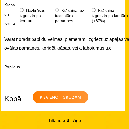
Krāsa
Bezkrāsas,
Krāsaina, uz
Krāsaina,
un
izgriezta pa
taisnstūra
izgriezta pa kontūru
kontūru
pamatnes
(+67%)
forma
Varat norādīt papildu vēlmes, piemēram, izgriezt uz apaļas va
ovālas pamatnes, koriģēt krāsas, veikt labojumus u.c.
Papildus
PIEVIENOT GROZAM
Kopā
Tilta iela 4, Rīga