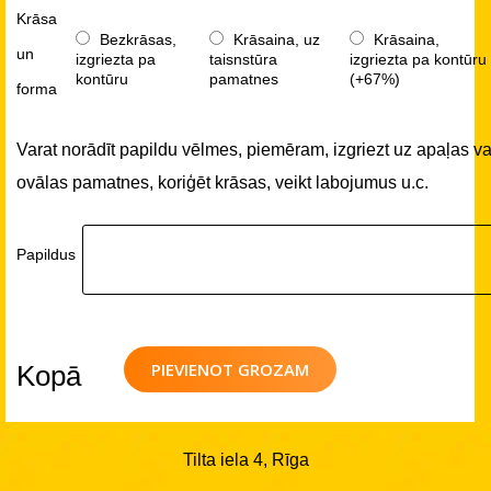
Krāsa
Bezkrāsas,
Krāsaina, uz
Krāsaina,
un
izgriezta pa
taisnstūra
izgriezta pa kontūru
kontūru
pamatnes
(+67%)
forma
Varat norādīt papildu vēlmes, piemēram, izgriezt uz apaļas va
ovālas pamatnes, koriģēt krāsas, veikt labojumus u.c.
Papildus
PIEVIENOT GROZAM
Kopā
Tilta iela 4, Rīga