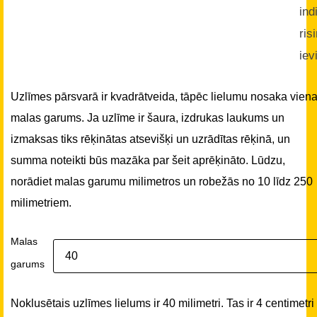
ind
ris
iev
Uzlīmes pārsvarā ir kvadrātveida, tāpēc lielumu nosaka vien
malas garums. Ja uzlīme ir šaura, izdrukas laukums un
izmaksas tiks rēķinātas atsevišķi un uzrādītas rēķinā, un
summa noteikti būs mazāka par šeit aprēķināto. Lūdzu,
norādiet malas garumu milimetros un robežās no 10 līdz 250
milimetriem.
Malas
garums
Noklusētais uzlīmes lielums ir 40 milimetri. Tas ir 4 centimetri