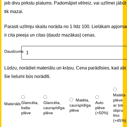
jeb divu pirkstu platums. Padomājiet vēlreiz, vai uzlīmei jābūt
tik mazai.
Parasti uzlīmju skaitu norāda no 1 līdz 100. Lielākam apjom
ir cita pieeja un citas (daudz mazākas) cenas.
Daudzums
Lūdzu, norādiet materiālu un krāsu. Cena parādīsies, kad abi
šie lielumi būs norādīti.
Matēta
Matēta,
plēve
Glancēta,
Glancēta,
Auto
Materiāls
caurspīdīga
ar ļoti
balta
caurspīdīga
plēve
plēve
stipru
plēve
plēve
(+50%)
līmi
(+45%)