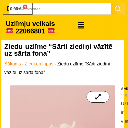
Druku.lv
0.00
€
Uzlīmju veikals
22066801
Ziedu uzlīme “Sārti ziediņi vāzītē
uz sārta fona”
Sākums
-
Ziedi un lapas
-
Ziedu uzlīme “Sārti ziediņi
vāzītē uz sārta fona”
Arti
115
Uz
ir
vie