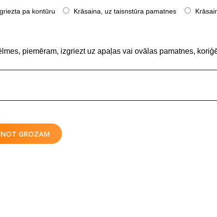
griezta pa kontūru
Krāsaina, uz taisnstūra pamatnes
Krāsain
ēlmes, piemēram, izgriezt uz apaļas vai ovālas pamatnes, koriģē
IENOT GROZAM