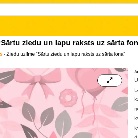
Sārtu ziedu un lapu raksts uz sārta fo
as
-
Ziedu uzlīme “Sārtu ziedu un lapu raksts uz sārta fona”
Ar
U
L
k
n
k
k
d