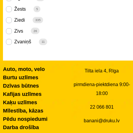
Žests
5
Ziedi
335
Zivs
26
Zvaniņš
11
Auto, moto, velo
Tilta iela 4, Rīga
Burtu uzlīmes
pirmdiena-piektdiena 9:00-
Dzīvas būtnes
18:00
Kafijas uzlīmes
Kaķu uzlīmes
22 066 801
Mīlestība, kāzas
Pēdu nospiedumi
banani@druku.lv
Darba drošība