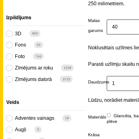
250 milimetriem.
Izpildījums
Malas
garums
3D
803
Fons
81
Noklusētais uzlīmes liel
Foto
744
Parasti uzlīmju skaitu 
Zīmējums ar roku
1238
Zīmējums datorā
3715
Daudzums
Lūdzu, norādiet materiā
Veids
Glancēta, ba
Materiāls
Adventes vainags
19
plēve
Augļi
5
Krāsa