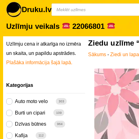
Druku.lv
Uzlīmju veikals
22066801
Ziedu uzlīme “
Uzlīmju cena ir atkarīga no izmēra
un skaita, un papildu apstrādes.
Sākums
-
Ziedi un lap
Plašāka informācija šajā lapā.
Kategorijas
Auto moto velo
303
Burti un cipari
109
Dzīvas būtnes
964
Kafija
112