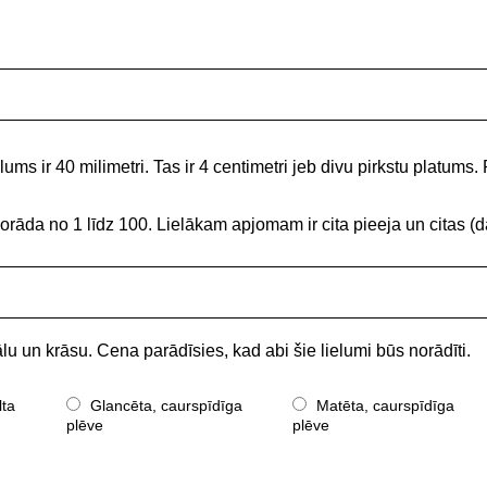
ums ir 40 milimetri. Tas ir 4 centimetri jeb divu pirkstu platums. 
norāda no 1 līdz 100. Lielākam apjomam ir cita pieeja un citas
lu un krāsu. Cena parādīsies, kad abi šie lielumi būs norādīti.
lta
Glancēta, caurspīdīga
Matēta, caurspīdīga
plēve
plēve