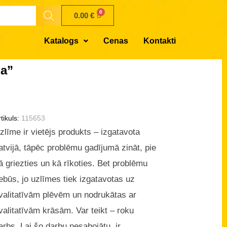
0.00
€
Katalogs
Cenas
Kontakti
na”
tikuls:
115653
zlīme ir vietējs produkts – izgatavota
atvijā, tāpēc problēmu gadījumā zināt, pie
ā griezties un kā rīkoties. Bet problēmu
ebūs, jo uzlīmes tiek izgatavotas uz
valitatīvām plēvēm un nodrukātas ar
valitatīvām krāsām. Var teikt – roku
arbs. Lai šo darbu nesabojātu, ir