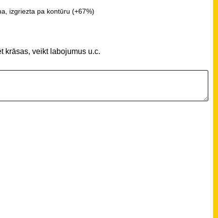
a, izgriezta pa kontūru (+67%)
t krāsas, veikt labojumus u.c.