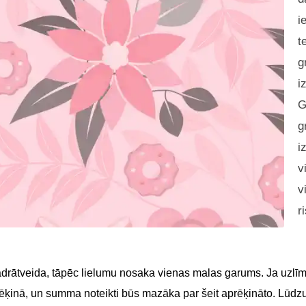
i
t
g
i
G
g
i
v
v
r
adrātveida, tāpēc lielumu nosaka vienas malas garums. Ja uzlīme
 rēķinā, un summa noteikti būs mazāka par šeit aprēķināto. Lūdz