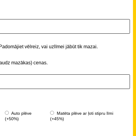
Padomājiet vēlreiz, vai uzlīmei jābūt tik mazai.
 (daudz mazākas) cenas.
Auto plēve
Matēta plēve ar ļoti stipru līmi
(+50%)
(+45%)