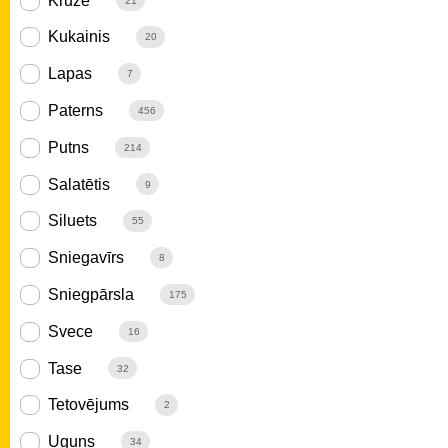
Krūze
21
Kukainis
20
Lapas
7
Paterns
456
Putns
214
Salatētis
9
Siluets
55
Sniegavīrs
8
Sniegpārsla
175
Svece
16
Tase
32
Tetovējums
2
Uguns
34