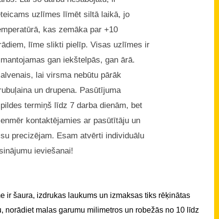
eteicams uzlīmes līmēt siltā laikā, jo
emperatūrā, kas zemāka par +10
rādiem, līme slikti pielīp. Visas uzlīmes ir
zmantojamas gan iekštelpās, gan ārā.
alvenais, lai virsma nebūtu pārāk
rubuļaina un drupena. Pasūtījuma
zpildes termiņš līdz 7 darba dienām, bet
ienmēr kontaktējamies ar pasūtītāju un
isu precizējam. Esam atvērti individuālu
isinājumu ieviešanai!
 ir šaura, izdrukas laukums un izmaksas tiks rēķinātas
u, norādiet malas garumu milimetros un robežās no 10 līdz