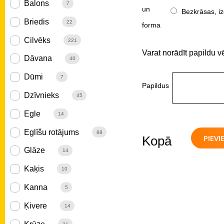
Balons
7
un
Bezkrāsas, iz
Briedis
22
forma
Cilvēks
221
Varat norādīt papildu v
Dāvana
40
Dūmi
7
Papildus
Dzīvnieks
45
Egle
14
Eglīšu rotājums
88
PIEV
Kopā
Glāze
14
Kaķis
10
Kanna
5
Ķivere
14