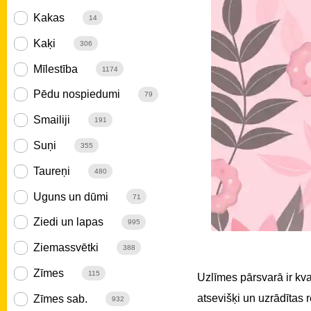
Kakas
14
Kaķi
306
Mīlestība
1174
Pēdu nospiedumi
79
Smailiji
191
Suņi
355
Taureņi
480
Uguns un dūmi
71
Ziedi un lapas
995
Ziemassvētki
388
Zīmes
115
Uzlīmes pārsvarā ir kv
atsevišķi un uzrādītas
Zīmes sab.
932