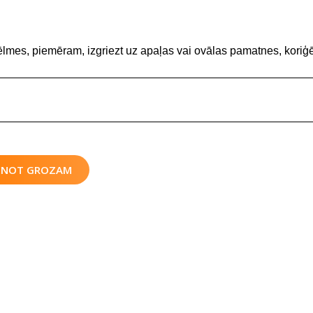
ēlmes, piemēram, izgriezt uz apaļas vai ovālas pamatnes, koriģē
IENOT GROZAM