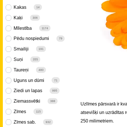
Kakas
14
Kaķi
306
Mīlestība
1174
Pēdu nospiedumi
79
Smailiji
191
Suņi
355
Taureņi
480
Uguns un dūmi
71
Ziedi un lapas
995
Ziemassvētki
388
Uzlīmes pārsvarā ir kv
Zīmes
atsevišķi un uzrādītas
115
250 milimetriem.
Zīmes sab.
932