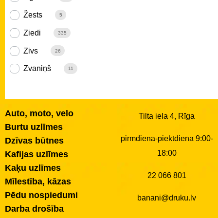
Žests
5
Ziedi
335
Zivs
26
Zvaniņš
11
Auto, moto, velo
Tilta iela 4, Rīga
Burtu uzlīmes
pirmdiena-piektdiena 9:00-
Dzīvas būtnes
18:00
Kafijas uzlīmes
Kaķu uzlīmes
22 066 801
Mīlestība, kāzas
Pēdu nospiedumi
banani@druku.lv
Darba drošība