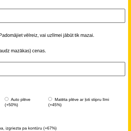
Padomājiet vēlreiz, vai uzlīmei jābūt tik mazai.
 (daudz mazākas) cenas.
Auto plēve
Matēta plēve ar ļoti stipru līmi
(+50%)
(+45%)
a, izgriezta pa kontūru (+67%)