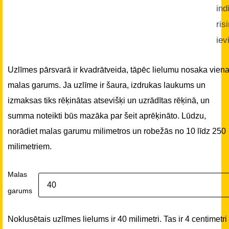
ind
ris
iev
Uzlīmes pārsvarā ir kvadrātveida, tāpēc lielumu nosaka vien
malas garums. Ja uzlīme ir šaura, izdrukas laukums un
izmaksas tiks rēķinātas atsevišķi un uzrādītas rēķinā, un
summa noteikti būs mazāka par šeit aprēķināto. Lūdzu,
norādiet malas garumu milimetros un robežās no 10 līdz 250
milimetriem.
Malas
garums
Noklusētais uzlīmes lielums ir 40 milimetri. Tas ir 4 centimetri