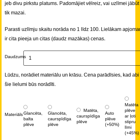
jeb divu pirkstu platums. Padomājiet vēlreiz, vai uzlīmei jābūt
tik mazai.
Parasti uzlīmju skaitu norāda no 1 līdz 100. Lielākam apjom
ir cita pieeja un citas (daudz mazākas) cenas.
Daudzums
Lūdzu, norādiet materiālu un krāsu. Cena parādīsies, kad abi
šie lielumi būs norādīti.
Matēta
Matēta,
plēve
Glancēta,
Glancēta,
Auto
Materiāls
caurspīdīga
ar ļoti
balta
caurspīdīga
plēve
plēve
stipru
plēve
plēve
(+50%)
līmi
(+45%)