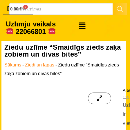
Druku.lv
0.00
€
Uzlīmju veikals
22066801
Ziedu uzlīme “Smaidīgs zieds zaķa
zobiem un divas bites”
Sākums
-
Ziedi un lapas
-
Ziedu uzlīme “Smaidīgs zieds
zaķa zobiem un divas bites”
Arti
115
Uz
ir
vie