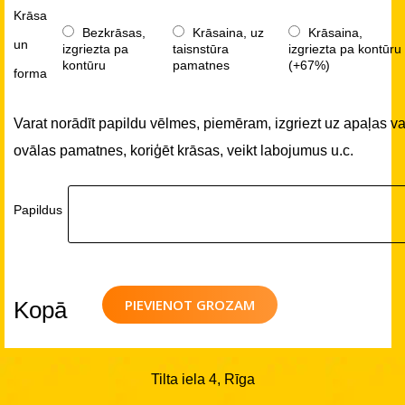
Krāsa
Bezkrāsas,
Krāsaina, uz
Krāsaina,
un
izgriezta pa
taisnstūra
izgriezta pa kontūru
kontūru
pamatnes
(+67%)
forma
Varat norādīt papildu vēlmes, piemēram, izgriezt uz apaļas va
ovālas pamatnes, koriģēt krāsas, veikt labojumus u.c.
Papildus
PIEVIENOT GROZAM
Kopā
Tilta iela 4, Rīga