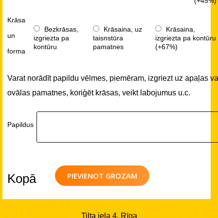
(+45%)
Krāsa
Bezkrāsas,
Krāsaina, uz
Krāsaina,
un
izgriezta pa
taisnstūra
izgriezta pa kontūru
kontūru
pamatnes
(+67%)
forma
Varat norādīt papildu vēlmes, piemēram, izgriezt uz apaļas va
ovālas pamatnes, koriģēt krāsas, veikt labojumus u.c.
Papildus
PIEVIENOT GROZAM
Kopā
Tilta iela 4, Rīga