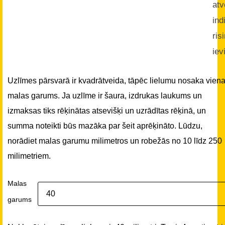
atv
ind
ris
iev
Uzlīmes pārsvarā ir kvadrātveida, tāpēc lielumu nosaka vien
malas garums. Ja uzlīme ir šaura, izdrukas laukums un
izmaksas tiks rēķinātas atsevišķi un uzrādītas rēķinā, un
summa noteikti būs mazāka par šeit aprēķināto. Lūdzu,
norādiet malas garumu milimetros un robežās no 10 līdz 250
milimetriem.
Malas
garums