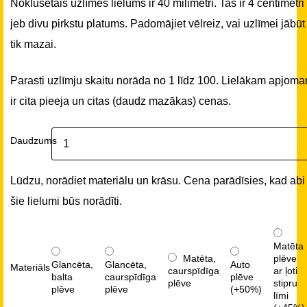
Noklusētais uzlīmes lielums ir 40 milimetri. Tas ir 4 centimetri
jeb divu pirkstu platums. Padomājiet vēlreiz, vai uzlīmei jābūt
tik mazai.
Parasti uzlīmju skaitu norāda no 1 līdz 100. Lielākam apjom
ir cita pieeja un citas (daudz mazākas) cenas.
Daudzums
Lūdzu, norādiet materiālu un krāsu. Cena parādīsies, kad abi
šie lielumi būs norādīti.
Matēta
Matēta,
plēve
Glancēta,
Glancēta,
Auto
Materiāls
caurspīdīga
ar ļoti
balta
caurspīdīga
plēve
plēve
stipru
plēve
plēve
(+50%)
līmi