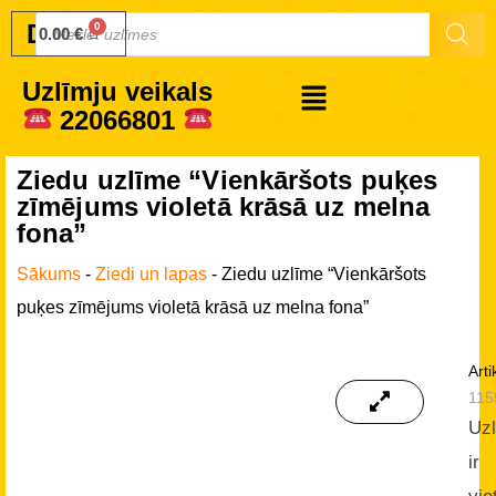
Druku.lv
0.00
€
Uzlīmju veikals
22066801
Ziedu uzlīme “Vienkāršots puķes
zīmējums violetā krāsā uz melna
fona”
Sākums
-
Ziedi un lapas
-
Ziedu uzlīme “Vienkāršots
puķes zīmējums violetā krāsā uz melna fona”
Arti
115
Uz
ir