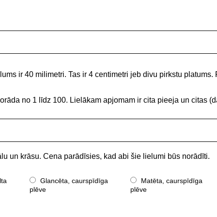
ums ir 40 milimetri. Tas ir 4 centimetri jeb divu pirkstu platums. 
norāda no 1 līdz 100. Lielākam apjomam ir cita pieeja un citas
lu un krāsu. Cena parādīsies, kad abi šie lielumi būs norādīti.
lta
Glancēta, caurspīdīga
Matēta, caurspīdīga
plēve
plēve