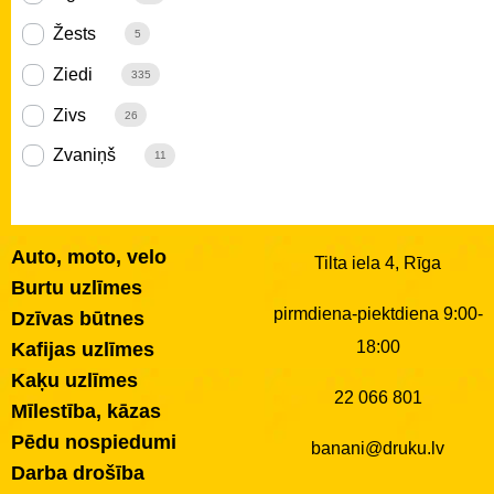
Žests
5
Ziedi
335
Zivs
26
Zvaniņš
11
Auto, moto, velo
Tilta iela 4, Rīga
Burtu uzlīmes
pirmdiena-piektdiena 9:00-
Dzīvas būtnes
18:00
Kafijas uzlīmes
Kaķu uzlīmes
22 066 801
Mīlestība, kāzas
Pēdu nospiedumi
banani@druku.lv
Darba drošība