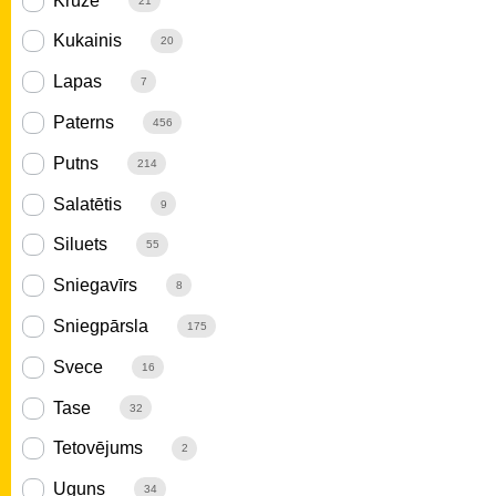
Krūze
21
Kukainis
20
Lapas
7
Paterns
456
Putns
214
Salatētis
9
Siluets
55
Sniegavīrs
8
Sniegpārsla
175
Svece
16
Tase
32
Tetovējums
2
Uguns
34