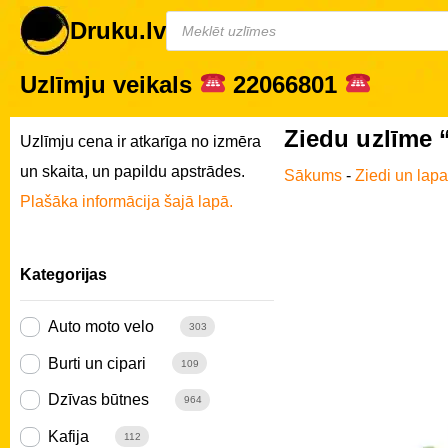
Druku.lv
Uzlīmju veikals
22066801
Ziedu uzlīme 
Uzlīmju cena ir atkarīga no izmēra
un skaita, un papildu apstrādes.
Sākums
-
Ziedi un lap
Plašāka informācija šajā lapā.
Kategorijas
Auto moto velo
303
Burti un cipari
109
Dzīvas būtnes
964
Kafija
112