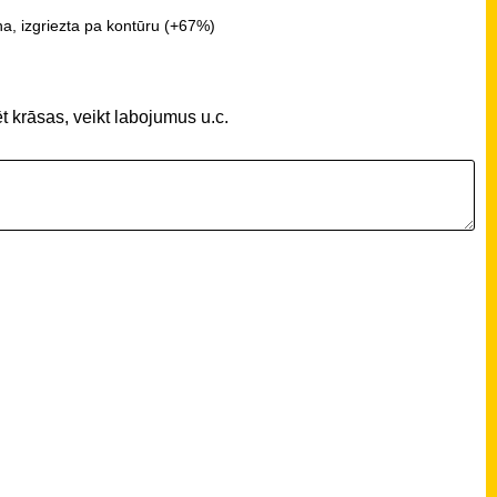
a, izgriezta pa kontūru (+67%)
t krāsas, veikt labojumus u.c.