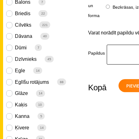
Balons
7
un
Bezkrāsas, iz
Briedis
22
forma
Cilvēks
221
Varat norādīt papildu v
Dāvana
40
Dūmi
7
Papildus
Dzīvnieks
45
Egle
14
Eglīšu rotājums
88
PIEV
Kopā
Glāze
14
Kaķis
10
Kanna
5
Ķivere
14