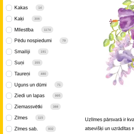
Kakas
14
Kaķi
306
Mīlestība
1174
Pēdu nospiedumi
79
Smailiji
191
Suņi
355
Taureņi
480
Uguns un dūmi
71
Ziedi un lapas
995
Ziemassvētki
388
Zīmes
115
Uzlīmes pārsvarā ir kv
atsevišķi un uzrādītas
Zīmes sab.
932