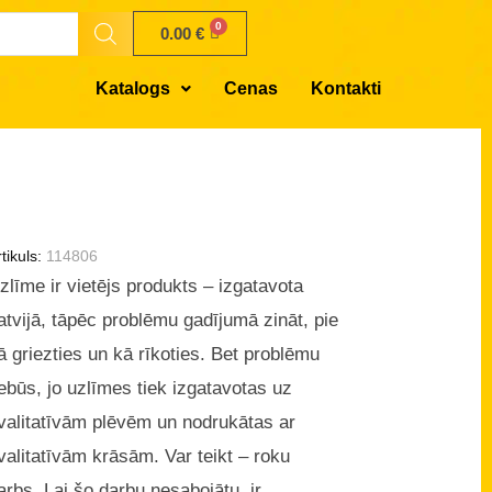
0.00
€
Katalogs
Cenas
Kontakti
tikuls:
114806
zlīme ir vietējs produkts – izgatavota
atvijā, tāpēc problēmu gadījumā zināt, pie
ā griezties un kā rīkoties. Bet problēmu
ebūs, jo uzlīmes tiek izgatavotas uz
valitatīvām plēvēm un nodrukātas ar
valitatīvām krāsām. Var teikt – roku
arbs. Lai šo darbu nesabojātu, ir