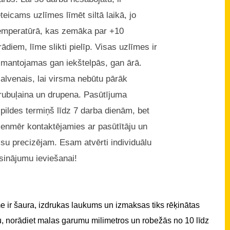
eteicams uzlīmes līmēt siltā laikā, jo
emperatūrā, kas zemāka par +10
rādiem, līme slikti pielīp. Visas uzlīmes ir
zmantojamas gan iekštelpās, gan ārā.
alvenais, lai virsma nebūtu pārāk
rubuļaina un drupena. Pasūtījuma
zpildes termiņš līdz 7 darba dienām, bet
ienmēr kontaktējamies ar pasūtītāju un
isu precizējam. Esam atvērti individuālu
isinājumu ieviešanai!
 ir šaura, izdrukas laukums un izmaksas tiks rēķinātas
u, norādiet malas garumu milimetros un robežās no 10 līdz