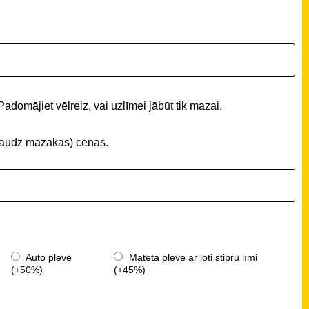
Padomājiet vēlreiz, vai uzlīmei jābūt tik mazai.
 (daudz mazākas) cenas.
Auto plēve
Matēta plēve ar ļoti stipru līmi
(+50%)
(+45%)