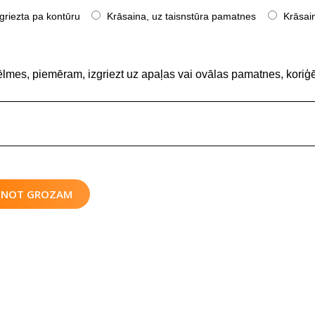
griezta pa kontūru
Krāsaina, uz taisnstūra pamatnes
Krāsain
ēlmes, piemēram, izgriezt uz apaļas vai ovālas pamatnes, koriģē
IENOT GROZAM