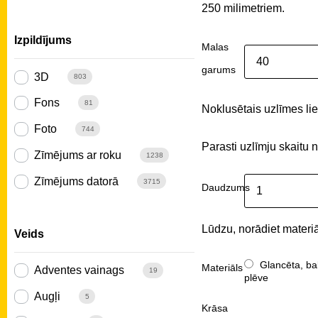
250 milimetriem.
Izpildījums
Malas
garums
3D
803
Fons
81
Noklusētais uzlīmes liel
Foto
744
Parasti uzlīmju skaitu 
Zīmējums ar roku
1238
Zīmējums datorā
3715
Daudzums
Lūdzu, norādiet materiā
Veids
Glancēta, ba
Materiāls
Adventes vainags
19
plēve
Augļi
5
Krāsa