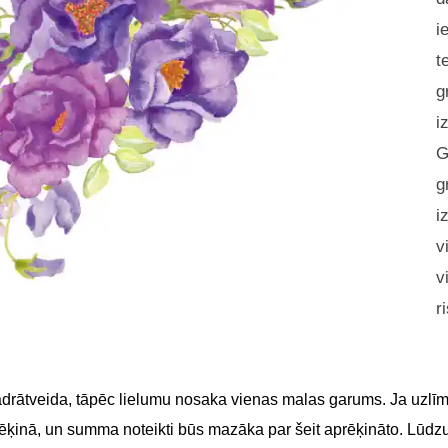
i
t
g
i
G
g
i
v
v
r
adrātveida, tāpēc lielumu nosaka vienas malas garums. Ja uzlīme
 rēķinā, un summa noteikti būs mazāka par šeit aprēķināto. Lūdz