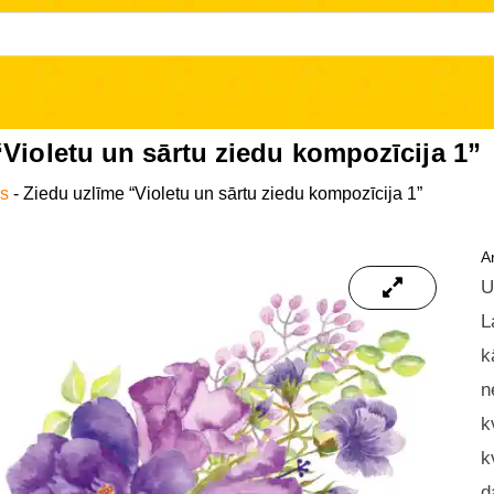
“Violetu un sārtu ziedu kompozīcija 1”
as
-
Ziedu uzlīme “Violetu un sārtu ziedu kompozīcija 1”
Ar
U
L
k
n
k
k
d