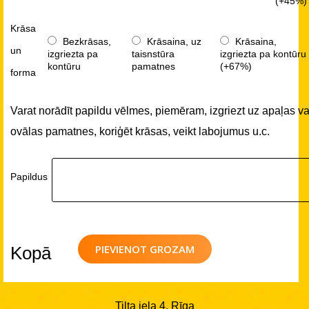
(+45%)
Krāsa
Bezkrāsas,
Krāsaina, uz
Krāsaina,
un
izgriezta pa
taisnstūra
izgriezta pa kontūru
kontūru
pamatnes
(+67%)
forma
Varat norādīt papildu vēlmes, piemēram, izgriezt uz apaļas va
ovālas pamatnes, koriģēt krāsas, veikt labojumus u.c.
Papildus
PIEVIENOT GROZAM
Kopā
Tilta iela 4, Rīga