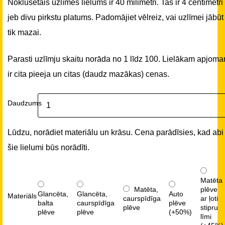
Noklusētais uzlīmes lielums ir 40 milimetri. Tas ir 4 centimetri
jeb divu pirkstu platums. Padomājiet vēlreiz, vai uzlīmei jābūt
tik mazai.
Parasti uzlīmju skaitu norāda no 1 līdz 100. Lielākam apjom
ir cita pieeja un citas (daudz mazākas) cenas.
Daudzums
Lūdzu, norādiet materiālu un krāsu. Cena parādīsies, kad abi
šie lielumi būs norādīti.
Matēta
Matēta,
plēve
Glancēta,
Glancēta,
Auto
Materiāls
caurspīdīga
ar ļoti
balta
caurspīdīga
plēve
plēve
stipru
plēve
plēve
(+50%)
līmi