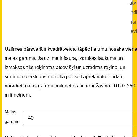
atv
ind
ris
iev
Uzlīmes pārsvarā ir kvadrātveida, tāpēc lielumu nosaka vien
malas garums. Ja uzlīme ir šaura, izdrukas laukums un
izmaksas tiks rēķinātas atsevišķi un uzrādītas rēķinā, un
summa noteikti būs mazāka par šeit aprēķināto. Lūdzu,
norādiet malas garumu milimetros un robežās no 10 līdz 250
milimetriem.
Malas
garums