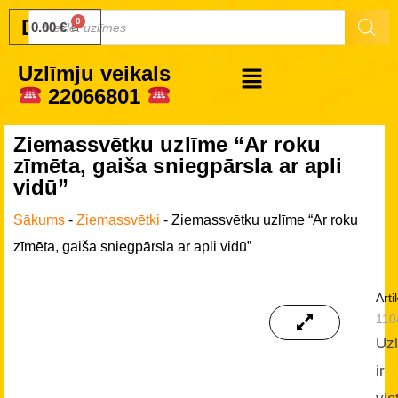
Druku.lv
0.00
€
Uzlīmju veikals
22066801
Ziemassvētku uzlīme “Ar roku
zīmēta, gaiša sniegpārsla ar apli
vidū”
Sākums
-
Ziemassvētki
-
Ziemassvētku uzlīme “Ar roku
zīmēta, gaiša sniegpārsla ar apli vidū”
Arti
110
Uz
ir