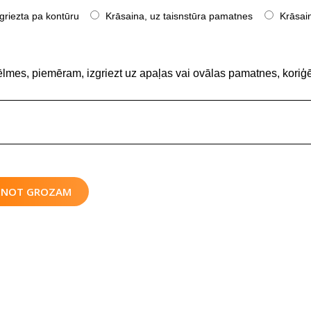
griezta pa kontūru
Krāsaina, uz taisnstūra pamatnes
Krāsain
ēlmes, piemēram, izgriezt uz apaļas vai ovālas pamatnes, koriģē
IENOT GROZAM