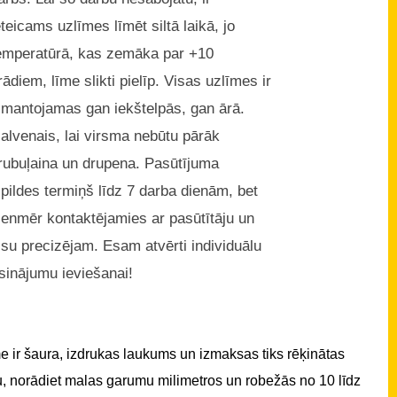
eteicams uzlīmes līmēt siltā laikā, jo
emperatūrā, kas zemāka par +10
rādiem, līme slikti pielīp. Visas uzlīmes ir
zmantojamas gan iekštelpās, gan ārā.
alvenais, lai virsma nebūtu pārāk
rubuļaina un drupena. Pasūtījuma
zpildes termiņš līdz 7 darba dienām, bet
ienmēr kontaktējamies ar pasūtītāju un
isu precizējam. Esam atvērti individuālu
isinājumu ieviešanai!
 ir šaura, izdrukas laukums un izmaksas tiks rēķinātas
u, norādiet malas garumu milimetros un robežās no 10 līdz