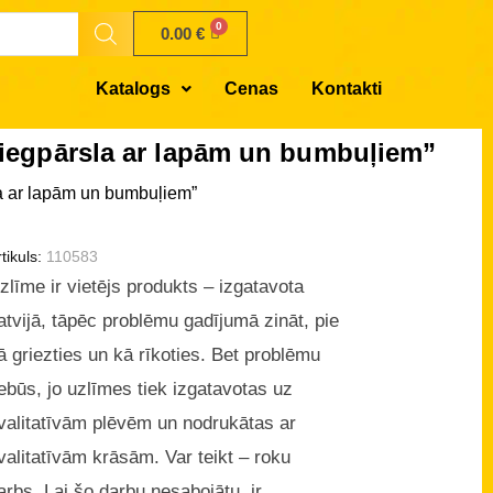
0.00
€
Katalogs
Cenas
Kontakti
sniegpārsla ar lapām un bumbuļiem”
la ar lapām un bumbuļiem”
tikuls:
110583
zlīme ir vietējs produkts – izgatavota
atvijā, tāpēc problēmu gadījumā zināt, pie
ā griezties un kā rīkoties. Bet problēmu
ebūs, jo uzlīmes tiek izgatavotas uz
valitatīvām plēvēm un nodrukātas ar
valitatīvām krāsām. Var teikt – roku
arbs. Lai šo darbu nesabojātu, ir