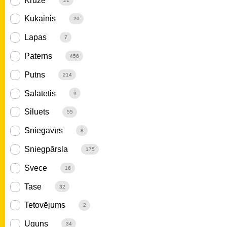
Krūze
21
Kukainis
20
Lapas
7
Paterns
456
Putns
214
Salatētis
9
Siluets
55
Sniegavīrs
8
Sniegpārsla
175
Svece
16
Tase
32
Tetovējums
2
Uguns
34