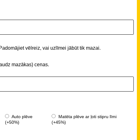
Padomājiet vēlreiz, vai uzlīmei jābūt tik mazai.
 (daudz mazākas) cenas.
Auto plēve
Matēta plēve ar ļoti stipru līmi
(+50%)
(+45%)