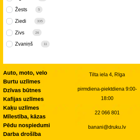
Žests
5
Ziedi
335
Zivs
26
Zvaniņš
11
Auto, moto, velo
Tilta iela 4, Rīga
Burtu uzlīmes
pirmdiena-piektdiena 9:00-
Dzīvas būtnes
18:00
Kafijas uzlīmes
Kaķu uzlīmes
22 066 801
Mīlestība, kāzas
Pēdu nospiedumi
banani@druku.lv
Darba drošība