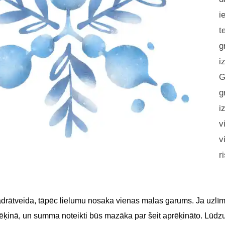
i
t
g
i
G
g
i
v
v
r
adrātveida, tāpēc lielumu nosaka vienas malas garums. Ja uzlīme
 rēķinā, un summa noteikti būs mazāka par šeit aprēķināto. Lūdz