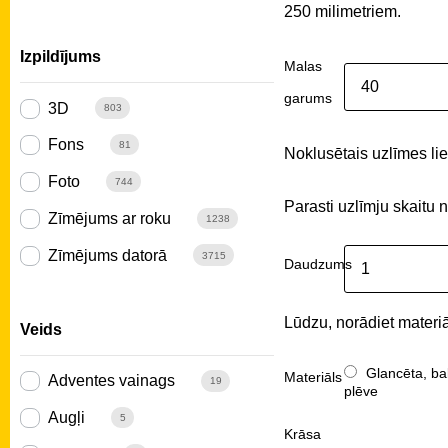
250 milimetriem.
Izpildījums
Malas
garums
3D
803
Fons
81
Noklusētais uzlīmes liel
Foto
744
Parasti uzlīmju skaitu 
Zīmējums ar roku
1238
Zīmējums datorā
3715
Daudzums
Lūdzu, norādiet materiā
Veids
Glancēta, ba
Materiāls
Adventes vainags
19
plēve
Augļi
5
Krāsa