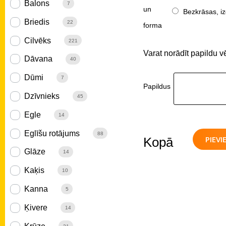
Balons
7
un
Bezkrāsas, iz
Briedis
22
forma
Cilvēks
221
Varat norādīt papildu v
Dāvana
40
Dūmi
7
Papildus
Dzīvnieks
45
Egle
14
Eglīšu rotājums
88
PIEV
Kopā
Glāze
14
Kaķis
10
Kanna
5
Ķivere
14