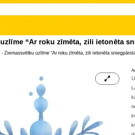
uzlīme “Ar roku zīmēta, zili ietonēta 
i
-
Ziemassvētku uzlīme “Ar roku zīmēta, zili ietonēta sniegpārs
Ar
U
L
k
n
k
k
d