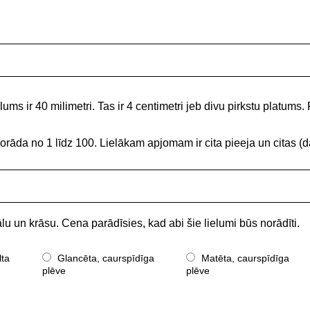
ums ir 40 milimetri. Tas ir 4 centimetri jeb divu pirkstu platums. 
norāda no 1 līdz 100. Lielākam apjomam ir cita pieeja un citas
lu un krāsu. Cena parādīsies, kad abi šie lielumi būs norādīti.
lta
Glancēta, caurspīdīga
Matēta, caurspīdīga
plēve
plēve