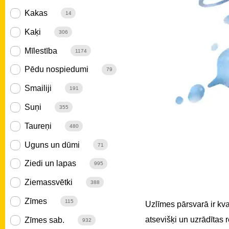
Kakas
14
Kaķi
306
Mīlestība
1174
Pēdu nospiedumi
79
Smailiji
191
Suņi
355
Taureņi
480
Uguns un dūmi
71
Ziedi un lapas
995
Ziemassvētki
388
Zīmes
115
Uzlīmes pārsvarā ir kv
atsevišķi un uzrādītas
Zīmes sab.
932