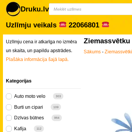
Druku.lv
Uzlīmju veikals
22066801
Ziemassvētku 
Uzlīmju cena ir atkarīga no izmēra
un skaita, un papildu apstrādes.
Sākums
-
Ziemassvētk
Plašāka informācija šajā lapā.
Kategorijas
Auto moto velo
303
Burti un cipari
109
Dzīvas būtnes
964
Kafija
112