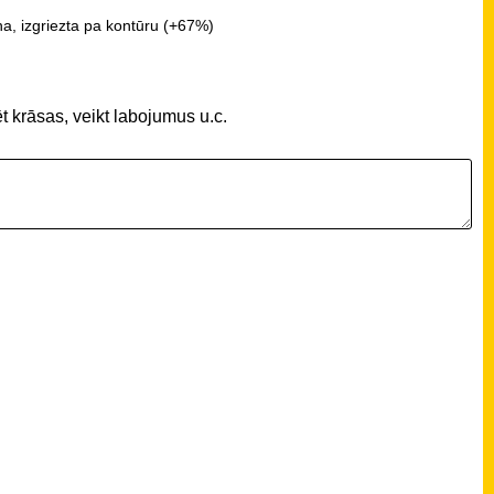
a, izgriezta pa kontūru (+67%)
t krāsas, veikt labojumus u.c.