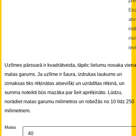
pre
Es
atv
ind
ris
iev
Uzlīmes pārsvarā ir kvadrātveida, tāpēc lielumu nosaka vien
malas garums. Ja uzlīme ir šaura, izdrukas laukums un
izmaksas tiks rēķinātas atsevišķi un uzrādītas rēķinā, un
summa noteikti būs mazāka par šeit aprēķināto. Lūdzu,
norādiet malas garumu milimetros un robežās no 10 līdz 250
milimetriem.
Malas