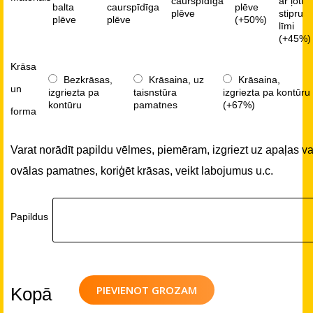
caurspīdīga
ar ļoti
balta
caurspīdīga
plēve
plēve
stipru
plēve
plēve
(+50%)
līmi
(+45%)
Krāsa
Bezkrāsas,
Krāsaina, uz
Krāsaina,
un
izgriezta pa
taisnstūra
izgriezta pa kontūru
kontūru
pamatnes
(+67%)
forma
Varat norādīt papildu vēlmes, piemēram, izgriezt uz apaļas va
ovālas pamatnes, koriģēt krāsas, veikt labojumus u.c.
Papildus
PIEVIENOT GROZAM
Kopā