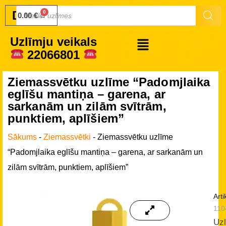
Druku.lv
0.00
€
Uzlīmju veikals
22066801
Ziemassvētku uzlīme “Padomjlaika
eglīšu mantiņa – garena, ar
sarkanām un zilām svītrām,
punktiem, aplīšiem”
Sākums
-
Ziemassvētki
-
Ziemassvētku uzlīme
“Padomjlaika eglīšu mantiņa – garena, ar sarkanām un
zilām svītrām, punktiem, aplīšiem”
Arti
110
Uz