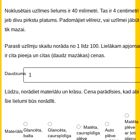
Noklusētais uzlīmes lielums ir 40 milimetri. Tas ir 4 centimetri
jeb divu pirkstu platums. Padomājiet vēlreiz, vai uzlīmei jābūt
tik mazai.
Parasti uzlīmju skaitu norāda no 1 līdz 100. Lielākam apjom
ir cita pieeja un citas (daudz mazākas) cenas.
Daudzums
Lūdzu, norādiet materiālu un krāsu. Cena parādīsies, kad abi
šie lielumi būs norādīti.
Matēta
Matēta,
plēve
Glancēta,
Glancēta,
Auto
Materiāls
caurspīdīga
ar ļoti
balta
caurspīdīga
plēve
plēve
stipru