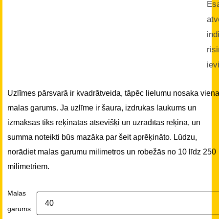
Es
atv
ind
ris
iev
Uzlīmes pārsvarā ir kvadrātveida, tāpēc lielumu nosaka vien
malas garums. Ja uzlīme ir šaura, izdrukas laukums un
izmaksas tiks rēķinātas atsevišķi un uzrādītas rēķinā, un
summa noteikti būs mazāka par šeit aprēķināto. Lūdzu,
norādiet malas garumu milimetros un robežās no 10 līdz 250
milimetriem.
Malas
garums