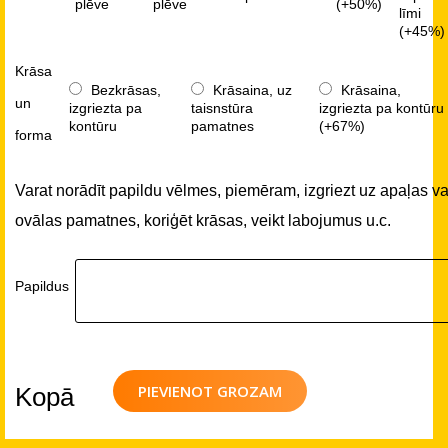
plēve
plēve
(+50%)
līmi
(+45%)
Krāsa
Bezkrāsas,
Krāsaina, uz
Krāsaina,
un
izgriezta pa
taisnstūra
izgriezta pa kontūru
kontūru
pamatnes
(+67%)
forma
Varat norādīt papildu vēlmes, piemēram, izgriezt uz apaļas va
ovālas pamatnes, koriģēt krāsas, veikt labojumus u.c.
Papildus
PIEVIENOT GROZAM
Kopā