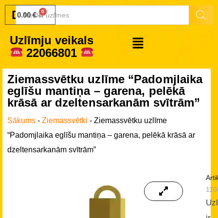
Druku.lv
0.00
€
Uzlīmju veikals
22066801
Ziemassvētku uzlīme “Padomjlaika
eglīšu mantiņa – garena, pelēkā
krāsā ar dzeltensarkanām svītrām”
Sākums
-
Ziemassvētki
-
Ziemassvētku uzlīme
“Padomjlaika eglīšu mantiņa – garena, pelēkā krāsā ar
dzeltensarkanām svītrām”
Arti
110
Uz
ir