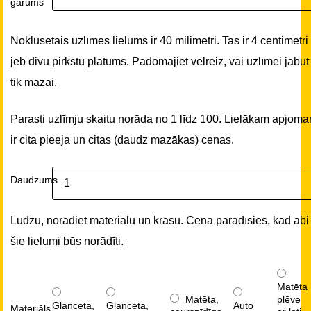
garums
Noklusētais uzlīmes lielums ir 40 milimetri. Tas ir 4 centimetri
jeb divu pirkstu platums. Padomājiet vēlreiz, vai uzlīmei jābūt
tik mazai.
Parasti uzlīmju skaitu norāda no 1 līdz 100. Lielākam apjom
ir cita pieeja un citas (daudz mazākas) cenas.
Daudzums
Lūdzu, norādiet materiālu un krāsu. Cena parādīsies, kad abi
šie lielumi būs norādīti.
Matēta
Matēta,
plēve
Glancēta,
Glancēta,
Auto
Materiāls