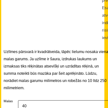
pre
Es
atv
ind
ris
iev
Uzlīmes pārsvarā ir kvadrātveida, tāpēc lielumu nosaka vien
malas garums. Ja uzlīme ir šaura, izdrukas laukums un
izmaksas tiks rēķinātas atsevišķi un uzrādītas rēķinā, un
summa noteikti būs mazāka par šeit aprēķināto. Lūdzu,
norādiet malas garumu milimetros un robežās no 10 līdz 250
milimetriem.
Malas