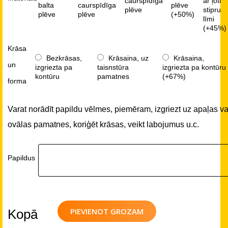
caurspīdīga
ar ļoti
balta
caurspīdīga
plēve
plēve
stipru
plēve
plēve
(+50%)
līmi
(+45%)
Krāsa
Bezkrāsas,
Krāsaina, uz
Krāsaina,
un
izgriezta pa
taisnstūra
izgriezta pa kontūru
kontūru
pamatnes
(+67%)
forma
Varat norādīt papildu vēlmes, piemēram, izgriezt uz apaļas va
ovālas pamatnes, koriģēt krāsas, veikt labojumus u.c.
Papildus
PIEVIENOT GROZAM
Kopā