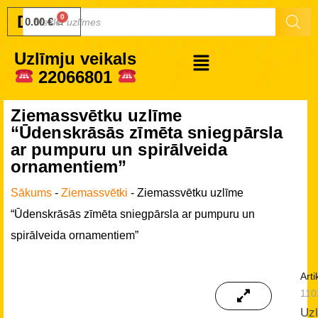
Druku.lv
0.00
€
Uzlīmju veikals
22066801
Ziemassvētku uzlīme
“Ūdenskrāsās zīmēta sniegpārsla
ar pumpuru un spirālveida
ornamentiem”
Sākums
-
Ziemassvētki
-
Ziemassvētku uzlīme
“Ūdenskrāsās zīmēta sniegpārsla ar pumpuru un
spirālveida ornamentiem”
Arti
110
Uz