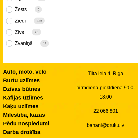
Žests
5
Ziedi
335
Zivs
26
Zvaniņš
11
Auto, moto, velo
Tilta iela 4, Rīga
Burtu uzlīmes
pirmdiena-piektdiena 9:00-
Dzīvas būtnes
18:00
Kafijas uzlīmes
Kaķu uzlīmes
22 066 801
Mīlestība, kāzas
Pēdu nospiedumi
banani@druku.lv
Darba drošība