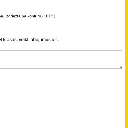
a, izgriezta pa kontūru (+67%)
t krāsas, veikt labojumus u.c.