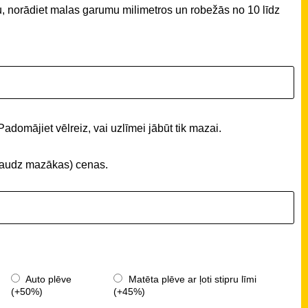
u, norādiet malas garumu milimetros un robežās no 10 līdz
Padomājiet vēlreiz, vai uzlīmei jābūt tik mazai.
 (daudz mazākas) cenas.
Auto plēve
Matēta plēve ar ļoti stipru līmi
(+50%)
(+45%)