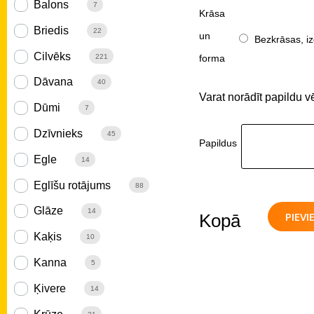
Balons
7
Krāsa
Briedis
22
un
Bezkrāsas, iz
Cilvēks
forma
221
Dāvana
40
Varat norādīt papildu v
Dūmi
7
Dzīvnieks
45
Papildus
Egle
14
Eglīšu rotājums
88
Glāze
14
PIEV
Kopā
Kaķis
10
Kanna
5
Ķivere
14