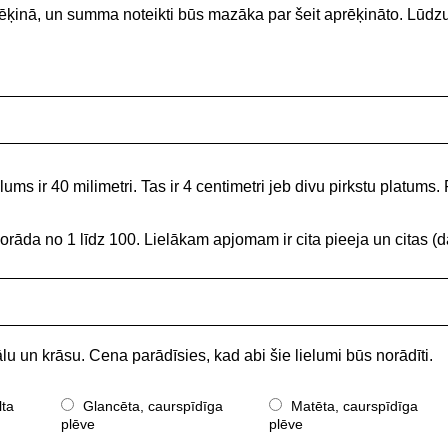
 rēķinā, un summa noteikti būs mazāka par šeit aprēķināto. Lūdz
ums ir 40 milimetri. Tas ir 4 centimetri jeb divu pirkstu platums. 
norāda no 1 līdz 100. Lielākam apjomam ir cita pieeja un citas
lu un krāsu. Cena parādīsies, kad abi šie lielumi būs norādīti.
lta
Glancēta, caurspīdīga
Matēta, caurspīdīga
plēve
plēve