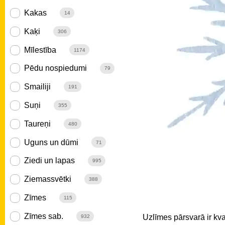
Kakas
14
Kaķi
306
Mīlestība
1174
Pēdu nospiedumi
79
Smailiji
191
Suņi
355
Taureņi
480
Uguns un dūmi
71
Ziedi un lapas
995
Ziemassvētki
388
Zīmes
115
Zīmes sab.
Uzlīmes pārsvarā ir kv
932