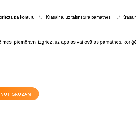
griezta pa kontūru
Krāsaina, uz taisnstūra pamatnes
Krāsain
ēlmes, piemēram, izgriezt uz apaļas vai ovālas pamatnes, koriģē
IENOT GROZAM