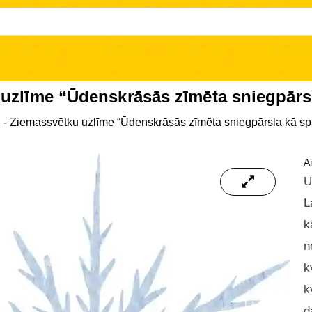
uzlīme “Ūdenskrāsās zīmēta sniegpārsl
i
-
Ziemassvētku uzlīme “Ūdenskrāsās zīmēta sniegpārsla kā sp
Ar
U
L
k
n
k
k
d