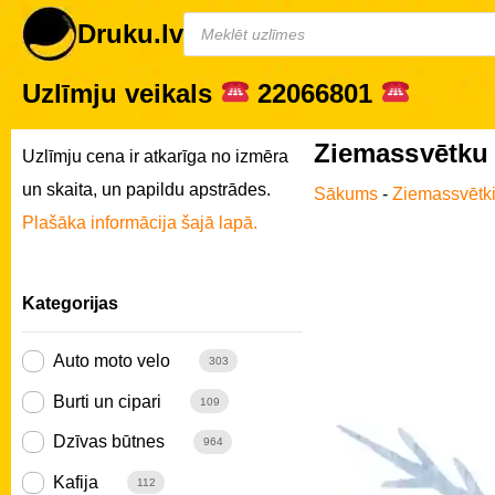
Druku.lv
Uzlīmju veikals
22066801
Ziemassvētku 
Uzlīmju cena ir atkarīga no izmēra
un skaita, un papildu apstrādes.
Sākums
-
Ziemassvētk
Plašāka informācija šajā lapā.
Kategorijas
Auto moto velo
303
Burti un cipari
109
Dzīvas būtnes
964
Kafija
112