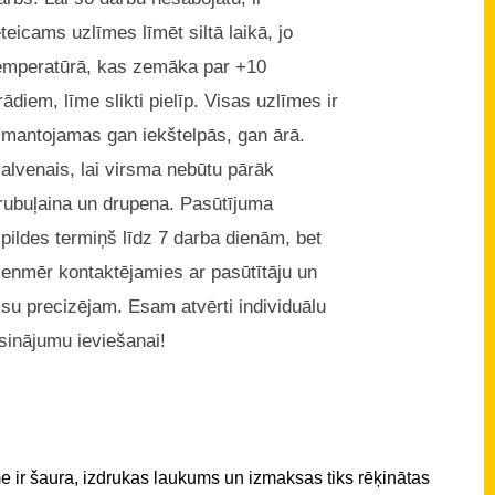
eteicams uzlīmes līmēt siltā laikā, jo
emperatūrā, kas zemāka par +10
rādiem, līme slikti pielīp. Visas uzlīmes ir
zmantojamas gan iekštelpās, gan ārā.
alvenais, lai virsma nebūtu pārāk
rubuļaina un drupena. Pasūtījuma
zpildes termiņš līdz 7 darba dienām, bet
ienmēr kontaktējamies ar pasūtītāju un
isu precizējam. Esam atvērti individuālu
isinājumu ieviešanai!
 ir šaura, izdrukas laukums un izmaksas tiks rēķinātas