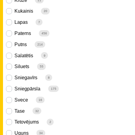
Krūze
21
Kukainis
20
Lapas
7
Paterns
456
Putns
214
Salatētis
9
Siluets
55
Sniegavīrs
8
Sniegpārsla
175
Svece
16
Tase
32
Tetovējums
2
Uguns
34