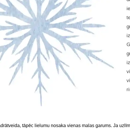
i
t
g
i
G
g
i
v
v
r
adrātveida, tāpēc lielumu nosaka vienas malas garums. Ja uzlīme