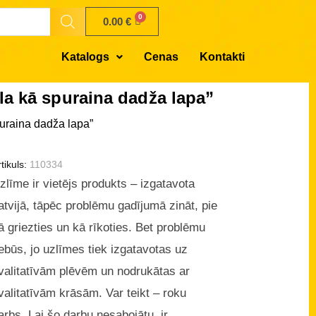
0.00
€
Katalogs
Cenas
Kontakti
a kā spuraina dadža lapa”
uraina dadža lapa”
tikuls:
110334
zlīme ir vietējs produkts – izgatavota
atvijā, tāpēc problēmu gadījumā zināt, pie
ā griezties un kā rīkoties. Bet problēmu
ebūs, jo uzlīmes tiek izgatavotas uz
valitatīvām plēvēm un nodrukātas ar
valitatīvām krāsām. Var teikt – roku
arbs. Lai šo darbu nesabojātu, ir