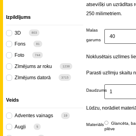
atsevišķi un uzrādītas
250 milimetriem.
Izpildījums
Malas
3D
803
garums
Fons
81
Foto
744
Noklusētais uzlīmes liel
Zīmējums ar roku
1238
Parasti uzlīmju skaitu 
Zīmējums datorā
3715
Daudzums
Veids
Lūdzu, norādiet materiā
Adventes vainags
19
Glancēta, ba
Materiāls
Augļi
5
plēve