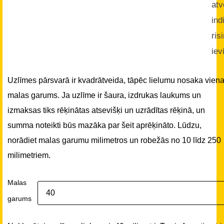
atv
ind
ris
iev
Uzlīmes pārsvarā ir kvadrātveida, tāpēc lielumu nosaka vien
malas garums. Ja uzlīme ir šaura, izdrukas laukums un
izmaksas tiks rēķinātas atsevišķi un uzrādītas rēķinā, un
summa noteikti būs mazāka par šeit aprēķināto. Lūdzu,
norādiet malas garumu milimetros un robežās no 10 līdz 250
milimetriem.
Malas
garums