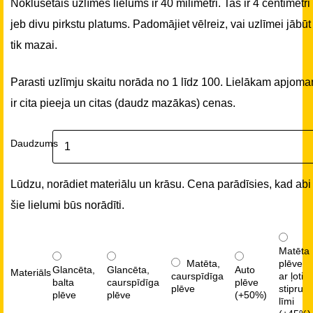
Noklusētais uzlīmes lielums ir 40 milimetri. Tas ir 4 centimetri
jeb divu pirkstu platums. Padomājiet vēlreiz, vai uzlīmei jābūt
tik mazai.
Parasti uzlīmju skaitu norāda no 1 līdz 100. Lielākam apjom
ir cita pieeja un citas (daudz mazākas) cenas.
Daudzums
Lūdzu, norādiet materiālu un krāsu. Cena parādīsies, kad abi
šie lielumi būs norādīti.
Matēta
Matēta,
plēve
Glancēta,
Glancēta,
Auto
Materiāls
caurspīdīga
ar ļoti
balta
caurspīdīga
plēve
plēve
stipru
plēve
plēve
(+50%)
līmi