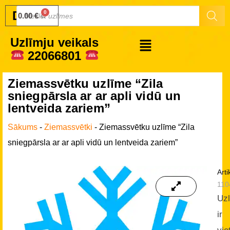
Druku.lv
0.00
€
Uzlīmju veikals
22066801
Ziemassvētku uzlīme “Zila
sniegpārsla ar ar apli vidū un
lentveida zariem”
Sākums
-
Ziemassvētki
-
Ziemassvētku uzlīme “Zila
sniegpārsla ar ar apli vidū un lentveida zariem”
Arti
110
Uz
ir