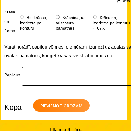
(+45%)
Krāsa
Bezkrāsas,
Krāsaina, uz
Krāsaina,
un
izgriezta pa
taisnstūra
izgriezta pa kontūru
kontūru
pamatnes
(+67%)
forma
Varat norādīt papildu vēlmes, piemēram, izgriezt uz apaļas va
ovālas pamatnes, koriģēt krāsas, veikt labojumus u.c.
Papildus
PIEVIENOT GROZAM
Kopā
Tilta iela 4, Rīga