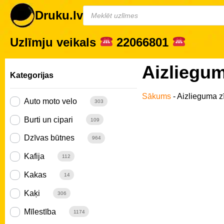
Druku.lv
Uzlīmju veikals
22066801
Aizliegu
Kategorijas
Sākums
-
Aizlieguma 
Auto moto velo
303
Burti un cipari
109
Dzīvas būtnes
964
Kafija
112
Kakas
14
Kaķi
306
Mīlestība
1174