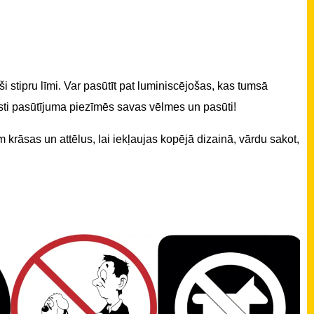
i stipru līmi. Var pasūtīt pat luminiscējošas, kas tumsā
sti pasūtījuma piezīmēs savas vēlmes un pasūti!
krāsas un attēlus, lai iekļaujas kopējā dizainā, vārdu sakot,