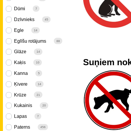
Dūmi
7
Dzīvnieks
45
Egle
14
Eglīšu rotājums
88
Glāze
14
Suņiem nokā
Kaķis
10
Kanna
5
Ķivere
14
Krūze
21
Kukainis
20
Lapas
7
Paterns
456