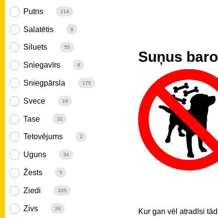
Putns
214
Salatētis
9
Siluets
55
Suņus barot
Sniegavīrs
8
Sniegpārsla
175
Svece
16
Tase
32
Tetovējums
2
Uguns
34
Žests
5
Ziedi
335
Zivs
26
Kur gan vēl atradīsi tā