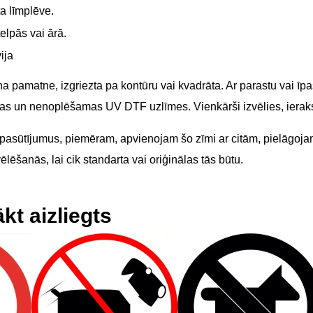
ta līmplēve.
elpās vai ārā.
ija
a pamatne, izgriezta pa kontūru vai kvadrāta. Ar parastu vai īpaš
īgas un nenoplēšamas UV DTF uzlīmes. Vienkārši izvēlies, ierak
 pasūtījumus, piemēram, apvienojam šo zīmi ar citām, pielāgojam 
lēšanās, lai cik standarta vai oriģinālas tās būtu.
kt aizliegts