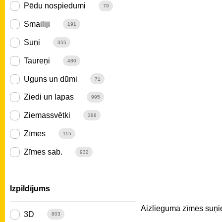
Pēdu nospiedumi
79
Smailiji
191
Suņi
355
Taureņi
480
Uguns un dūmi
71
Ziedi un lapas
995
Ziemassvētki
388
Zīmes
115
Zīmes sab.
932
Izpildījums
Aizlieguma zīmes suņi
3D
803