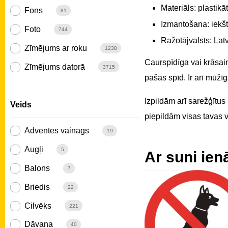
Materiāls: plastikā
Fons
81
Izmantošana: iekšt
Foto
744
Ražotājvalsts: Latv
Zīmējums ar roku
1238
Caurspīdīga vai krāsain
Zīmējums datorā
3715
pašas spīd. Ir arī mūž
Izpildām arī sarežģītus
Veids
piepildām visas tavas vē
Adventes vainags
19
Augļi
5
Ar suni ienā
Balons
7
Briedis
22
Cilvēks
221
Dāvana
40