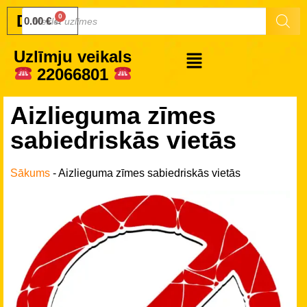
Druku.lv
0.00
€
Uzlīmju veikals
22066801
Aizlieguma zīmes
sabiedriskās vietās
Sākums
-
Aizlieguma zīmes sabiedriskās vietās