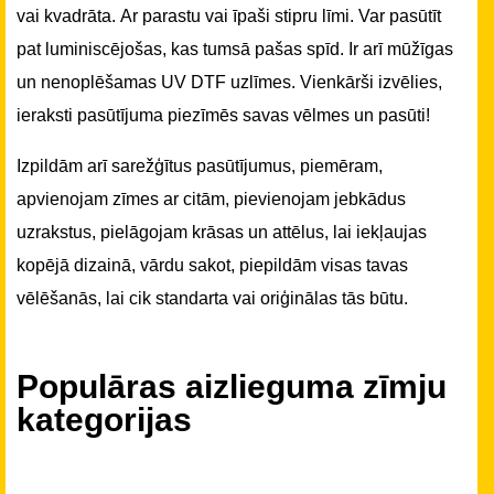
vai kvadrāta. Ar parastu vai īpaši stipru līmi. Var pasūtīt
pat luminiscējošas, kas tumsā pašas spīd. Ir arī mūžīgas
un nenoplēšamas UV DTF uzlīmes. Vienkārši izvēlies,
ieraksti pasūtījuma piezīmēs savas vēlmes un pasūti!
Izpildām arī sarežģītus pasūtījumus, piemēram,
apvienojam zīmes ar citām, pievienojam jebkādus
uzrakstus, pielāgojam krāsas un attēlus, lai iekļaujas
kopējā dizainā, vārdu sakot, piepildām visas tavas
vēlēšanās, lai cik standarta vai oriģinālas tās būtu.
Populāras aizlieguma zīmju
kategorijas