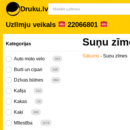
Druku.lv
Uzlīmju veikals
22066801
Suņu zīm
Kategorijas
Sākums
-
Suņu zīmes
Auto moto velo
303
Burti un cipari
109
Dzīvas būtnes
964
Kafija
112
Kakas
14
Kaķi
306
Mīlestība
1174