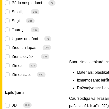
Pēdu nospiedumi
79
Smailiji
191
Suņi
355
Taureņi
480
Uguns un dūmi
71
Ziedi un lapas
995
Ziemassvētki
388
Suņu zīmes jebkurā iz
Zīmes
115
Materiāls: plastikā
Zīmes sab.
932
Izmantošana: iekšt
Ražotājvalsts: Latv
Izpildījums
Caurspīdīga vai krāsain
3D
pašas spīd. Ir arī mūž
803