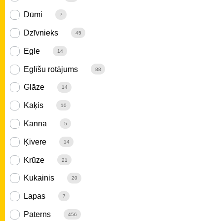
Dūmi
7
Dzīvnieks
45
Egle
14
Eglīšu rotājums
88
Glāze
14
Kaķis
10
Kanna
5
Ķivere
14
Krūze
21
Kukainis
20
Lapas
7
Paterns
456