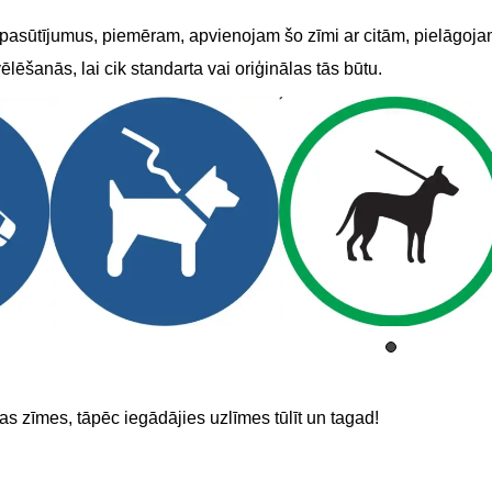
 pasūtījumus, piemēram, apvienojam šo zīmi ar citām, pielāgojam 
lēšanās, lai cik standarta vai oriģinālas tās būtu.
das zīmes, tāpēc iegādājies uzlīmes tūlīt un tagad!