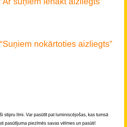
“Ar suņiem ienākt aizliegts”
“Suņiem nokārtoties aizliegts”
i stipru līmi. Var pasūtīt pat luminiscējošas, kas tumsā
sti pasūtījuma piezīmēs savas vēlmes un pasūti!