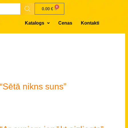
0.00
€
Katalogs
Cenas
Kontakti
“Sētā nikns suns”