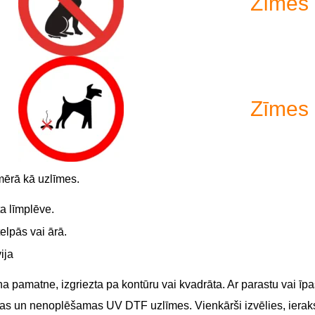
Zīmes 
Zīmes 
mērā kā uzlīmes.
ta līmplēve.
elpās vai ārā.
ija
a pamatne, izgriezta pa kontūru vai kvadrāta. Ar parastu vai īpaš
īgas un nenoplēšamas UV DTF uzlīmes. Vienkārši izvēlies, ierak