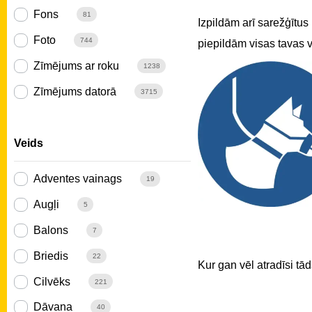
Fons
81
Izpildām arī sarežģītus
Foto
744
piepildām visas tavas vē
Zīmējums ar roku
1238
Zīmējums datorā
3715
Veids
Adventes vainags
19
Augļi
5
Balons
7
Briedis
22
Kur gan vēl atradīsi tā
Cilvēks
221
Dāvana
40