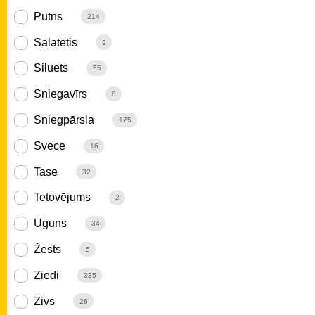
Putns
214
Salatētis
9
Siluets
55
Sniegavīrs
8
Sniegpārsla
175
Svece
16
Tase
32
Tetovējums
2
Uguns
34
Žests
5
Ziedi
335
Zivs
26