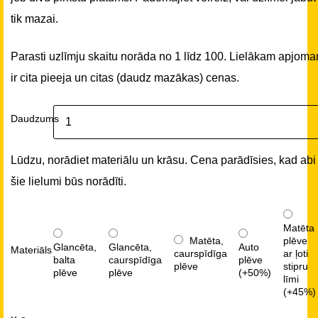
tik mazai.
Parasti uzlīmju skaitu norāda no 1 līdz 100. Lielākam apjom
ir cita pieeja un citas (daudz mazākas) cenas.
Daudzums
Lūdzu, norādiet materiālu un krāsu. Cena parādīsies, kad abi
šie lielumi būs norādīti.
Matēta
Matēta,
plēve
Glancēta,
Glancēta,
Auto
Materiāls
caurspīdīga
ar ļoti
balta
caurspīdīga
plēve
plēve
stipru
plēve
plēve
(+50%)
līmi
(+45%)