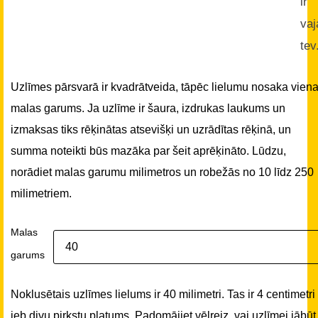
ir
vaj
tev
Uzlīmes pārsvarā ir kvadrātveida, tāpēc lielumu nosaka vien
malas garums. Ja uzlīme ir šaura, izdrukas laukums un
izmaksas tiks rēķinātas atsevišķi un uzrādītas rēķinā, un
summa noteikti būs mazāka par šeit aprēķināto. Lūdzu,
norādiet malas garumu milimetros un robežās no 10 līdz 250
milimetriem.
Malas
garums
Noklusētais uzlīmes lielums ir 40 milimetri. Tas ir 4 centimetri
jeb divu pirkstu platums. Padomājiet vēlreiz, vai uzlīmei jābūt