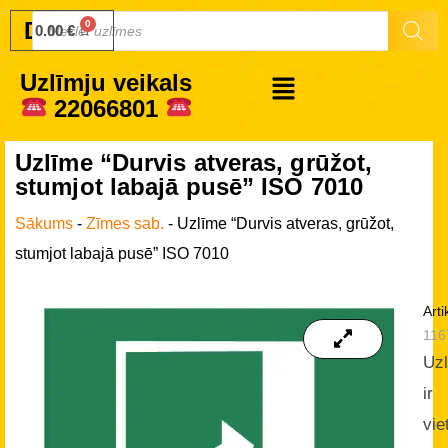
Druku.lv
0.00
€
Uzlīmju veikals
22066801
Uzlīme “Durvis atveras, grūžot,
stumjot labajā pusē” ISO 7010
Sākums
-
Zīmes sab.
-
Uzlīme “Durvis atveras, grūžot,
stumjot labajā pusē” ISO 7010
Arti
116
Uz
ir
vie