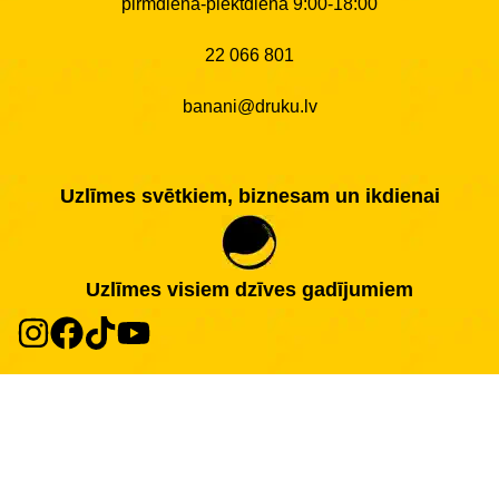
pirmdiena-piektdiena 9:00-18:00
22 066 801
banani@druku.lv
Uzlīmes svētkiem, biznesam un ikdienai
Uzlīmes visiem dzīves gadījumiem