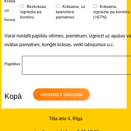
Krāsa
Bezkrāsas,
Krāsaina, uz
Krāsaina,
un
izgriezta pa
taisnstūra
izgriezta pa kontūru
kontūru
pamatnes
(+67%)
forma
Varat norādīt papildu vēlmes, piemēram, izgriezt uz apaļas va
ovālas pamatnes, koriģēt krāsas, veikt labojumus u.c.
Papildus
PIEVIENOT GROZAM
Kopā
Tilta iela 4, Rīga