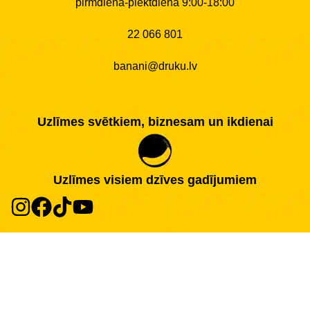
pirmdiena-piektdiena 9:00-18:00
22 066 801
banani@druku.lv
Uzlīmes svētkiem, biznesam un ikdienai
Uzlīmes visiem dzīves gadījumiem