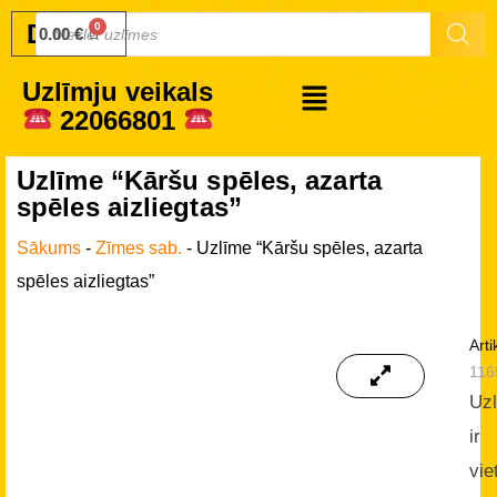
Druku.lv
0.00
€
Uzlīmju veikals
22066801
Uzlīme “Kāršu spēles, azarta
spēles aizliegtas”
Sākums
-
Zīmes sab.
-
Uzlīme “Kāršu spēles, azarta
spēles aizliegtas”
Arti
116
Uz
ir
vie