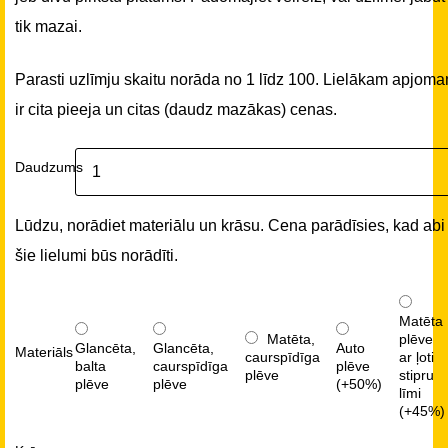
tik mazai.
Parasti uzlīmju skaitu norāda no 1 līdz 100. Lielākam apjom
ir cita pieeja un citas (daudz mazākas) cenas.
Daudzums
Lūdzu, norādiet materiālu un krāsu. Cena parādīsies, kad abi
šie lielumi būs norādīti.
Matēta
Matēta,
plēve
Glancēta,
Glancēta,
Auto
Materiāls
caurspīdīga
ar ļoti
balta
caurspīdīga
plēve
plēve
stipru
plēve
plēve
(+50%)
līmi
(+45%)