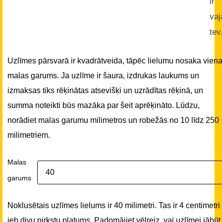
ir
vaj
tev
Uzlīmes pārsvarā ir kvadrātveida, tāpēc lielumu nosaka vien
malas garums. Ja uzlīme ir šaura, izdrukas laukums un
izmaksas tiks rēķinātas atsevišķi un uzrādītas rēķinā, un
summa noteikti būs mazāka par šeit aprēķināto. Lūdzu,
norādiet malas garumu milimetros un robežās no 10 līdz 250
milimetriem.
Malas
garums
Noklusētais uzlīmes lielums ir 40 milimetri. Tas ir 4 centimetri
jeb divu pirkstu platums. Padomājiet vēlreiz, vai uzlīmei jābūt