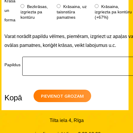
Krāsa
Bezkrāsas,
Krāsaina, uz
Krāsaina,
un
izgriezta pa
taisnstūra
izgriezta pa kontūru
kontūru
pamatnes
(+67%)
forma
Varat norādīt papildu vēlmes, piemēram, izgriezt uz apaļas va
ovālas pamatnes, koriģēt krāsas, veikt labojumus u.c.
Papildus
PIEVIENOT GROZAM
Kopā
Tilta iela 4, Rīga