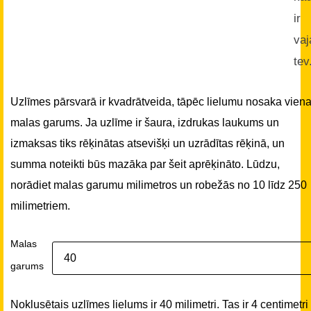
ir
vaj
tev
Uzlīmes pārsvarā ir kvadrātveida, tāpēc lielumu nosaka vien
malas garums. Ja uzlīme ir šaura, izdrukas laukums un
izmaksas tiks rēķinātas atsevišķi un uzrādītas rēķinā, un
summa noteikti būs mazāka par šeit aprēķināto. Lūdzu,
norādiet malas garumu milimetros un robežās no 10 līdz 250
milimetriem.
Malas
garums
Noklusētais uzlīmes lielums ir 40 milimetri. Tas ir 4 centimetri