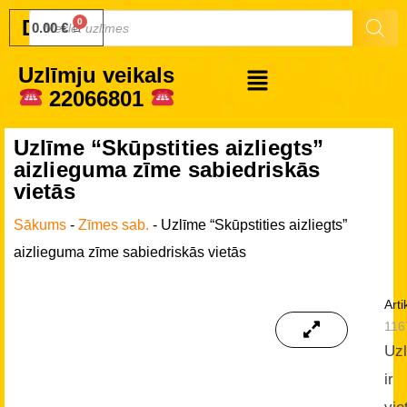
Druku.lv
0.00
€
Uzlīmju veikals
22066801
Uzlīme “Skūpstities aizliegts”
aizlieguma zīme sabiedriskās
vietās
Sākums
-
Zīmes sab.
-
Uzlīme “Skūpstities aizliegts”
aizlieguma zīme sabiedriskās vietās
Arti
116
Uz
ir