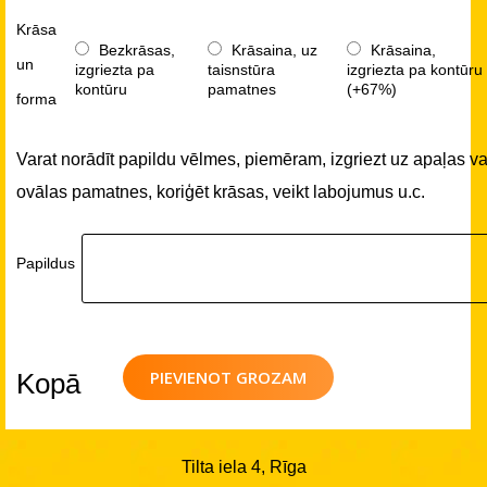
Krāsa
Bezkrāsas,
Krāsaina, uz
Krāsaina,
un
izgriezta pa
taisnstūra
izgriezta pa kontūru
kontūru
pamatnes
(+67%)
forma
Varat norādīt papildu vēlmes, piemēram, izgriezt uz apaļas va
ovālas pamatnes, koriģēt krāsas, veikt labojumus u.c.
Papildus
PIEVIENOT GROZAM
Kopā
Tilta iela 4, Rīga