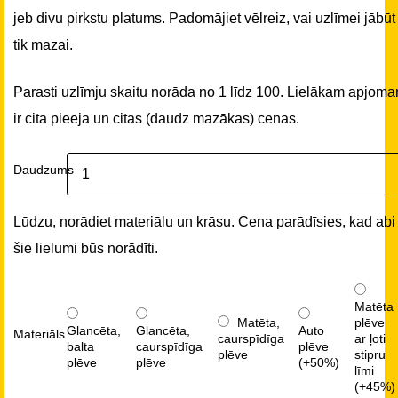
jeb divu pirkstu platums. Padomājiet vēlreiz, vai uzlīmei jābūt
tik mazai.
Parasti uzlīmju skaitu norāda no 1 līdz 100. Lielākam apjom
ir cita pieeja un citas (daudz mazākas) cenas.
Daudzums
Lūdzu, norādiet materiālu un krāsu. Cena parādīsies, kad abi
šie lielumi būs norādīti.
Matēta
Matēta,
plēve
Glancēta,
Glancēta,
Auto
Materiāls
caurspīdīga
ar ļoti
balta
caurspīdīga
plēve
plēve
stipru
plēve
plēve
(+50%)
līmi
(+45%)