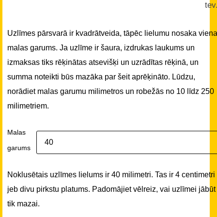
tev
Uzlīmes pārsvarā ir kvadrātveida, tāpēc lielumu nosaka vien
malas garums. Ja uzlīme ir šaura, izdrukas laukums un
izmaksas tiks rēķinātas atsevišķi un uzrādītas rēķinā, un
summa noteikti būs mazāka par šeit aprēķināto. Lūdzu,
norādiet malas garumu milimetros un robežās no 10 līdz 250
milimetriem.
Malas
garums
Noklusētais uzlīmes lielums ir 40 milimetri. Tas ir 4 centimetri
jeb divu pirkstu platums. Padomājiet vēlreiz, vai uzlīmei jābūt
tik mazai.