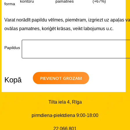
kontūru
pamatnes
(+67%)
forma
Varat norādīt papildu vēlmes, piemēram, izgriezt uz apaļas va
ovālas pamatnes, koriģēt krāsas, veikt labojumus u.c.
Papildus
PIEVIENOT GROZAM
Kopā
Tilta iela 4, Rīga
pirmdiena-piektdiena 9:00-18:00
22 066 801