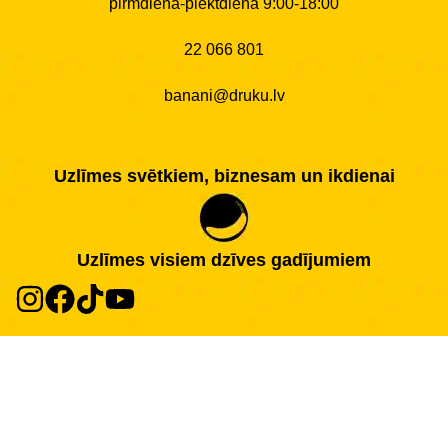
pirmdiena-piektdiena 9:00-18:00
22 066 801
banani@druku.lv
Uzlīmes svētkiem, biznesam un ikdienai
Uzlīmes visiem dzīves gadījumiem