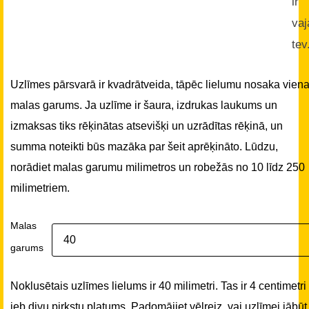
ir
vaj
tev
Uzlīmes pārsvarā ir kvadrātveida, tāpēc lielumu nosaka vien
malas garums. Ja uzlīme ir šaura, izdrukas laukums un
izmaksas tiks rēķinātas atsevišķi un uzrādītas rēķinā, un
summa noteikti būs mazāka par šeit aprēķināto. Lūdzu,
norādiet malas garumu milimetros un robežās no 10 līdz 250
milimetriem.
Malas
garums
Noklusētais uzlīmes lielums ir 40 milimetri. Tas ir 4 centimetri
jeb divu pirkstu platums. Padomājiet vēlreiz, vai uzlīmei jābūt