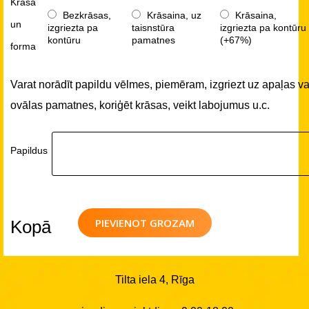
Krāsa
Bezkrāsas,
Krāsaina, uz
Krāsaina,
un
izgriezta pa
taisnstūra
izgriezta pa kontūru
kontūru
pamatnes
(+67%)
forma
Varat norādīt papildu vēlmes, piemēram, izgriezt uz apaļas va
ovālas pamatnes, koriģēt krāsas, veikt labojumus u.c.
Papildus
PIEVIENOT GROZAM
Kopā
Tilta iela 4, Rīga