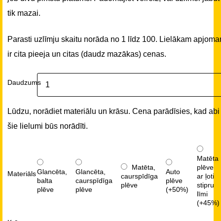
tik mazai.
Parasti uzlīmju skaitu norāda no 1 līdz 100. Lielākam apjom
ir cita pieeja un citas (daudz mazākas) cenas.
Daudzums
Lūdzu, norādiet materiālu un krāsu. Cena parādīsies, kad abi
šie lielumi būs norādīti.
Matēta
Matēta,
plēve
Glancēta,
Glancēta,
Auto
Materiāls
caurspīdīga
ar ļoti
balta
caurspīdīga
plēve
plēve
stipru
plēve
plēve
(+50%)
līmi
(+45%)