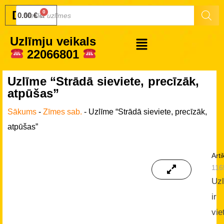
Druku.lv
0.00
€
Uzlīmju veikals
22066801
Uzlīme “Strādā sieviete, precīzāk,
atpūšas”
Sākums
-
Zīmes sab.
-
Uzlīme “Strādā sieviete, precīzāk,
atpūšas”
Arti
116
Uz
ir
vie